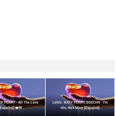
TY PERRY - All The Love
Letra : KATY PERRY, DOECHII - I'm
[Español] ❤️💙
His, He's Mine [Español]