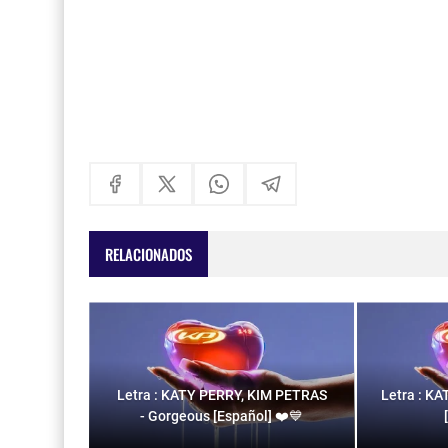
RELACIONADOS
Letra : KATY PERRY, KIM PETRAS
Letra : KA
- Gorgeous [Español] ❤️💙