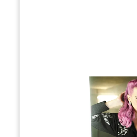
Así fue la reacción de Leo Grand, el ex novio de
FOTOS: Lo mejor de Hunter McVey
Drake Von, arrestado en Las Vegas por estrang