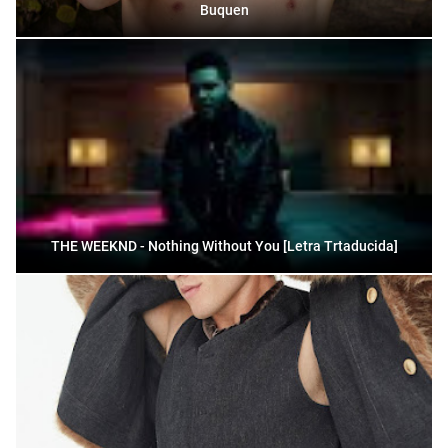
Buquen
THE WEEKND - Nothing Without You [Letra Trtaducida]