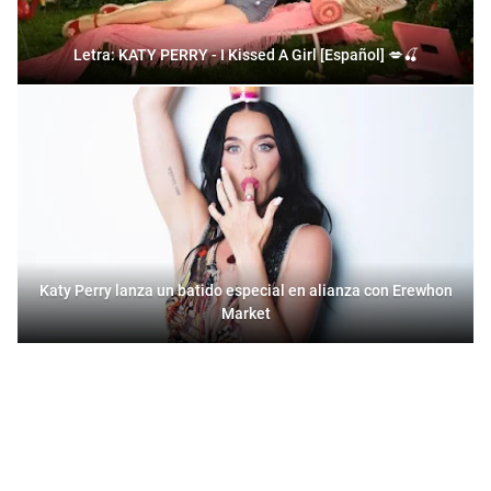
Letra: KATY PERRY - I Kissed A Girl [Español] 💋🍒
Katy Perry lanza un batido especial en alianza con Erewhon
Market