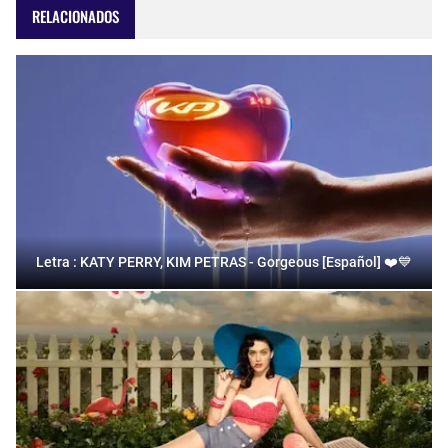
RELACIONADOS
Letra : KATY PERRY, KIM PETRAS - Gorgeous [Español] ❤️💙