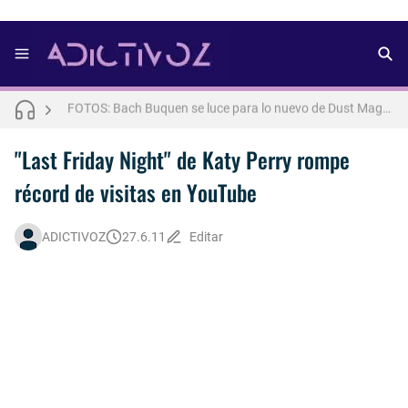
FOTOS: Lo mejor del modelo brasileño Andros
FOTOS: Bach Buquen se luce para lo nuevo de Dust Magazine [2025]
FOTOS: Connor Storrie posa para lo nuevo de Cultured [2025]
FOTOS: Todo sobre el influencer y modelo francés Bach Buquen
"Last Friday Night" de Katy Perry rompe
récord de visitas en YouTube
FOTOS: Bach Buquen posa para lo nuevo de MAC Cosmetics [2025]
FOTOS: Fernando Lindez se luce como modelo de la colección FANTASME de SALT MURPHY
ADICTIVOZ
27.6.11
Editar
Drake Von, arrestado en Las Vegas por estrangular a su novio
FOTOS: Lo mejor de Hunter McVey
Así fue la reacción de Leo Grand, el ex novio de Blake Mitchell, a la noticia de su muerte
FOTOS: Lo mejor de Diego Tarjuelo, aspirante por Soria a Mister R&B España 2026