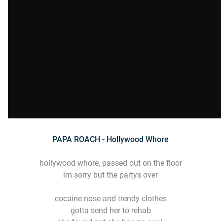
PAPA ROACH - Hollywood Whore
hollywood whore, passed out on the floor
im sorry but the partys over
cocaine nose and trendy clothes
gotta send her to rehab