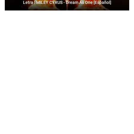
Letra : MILEY CYRUS - Dream As One [Español]