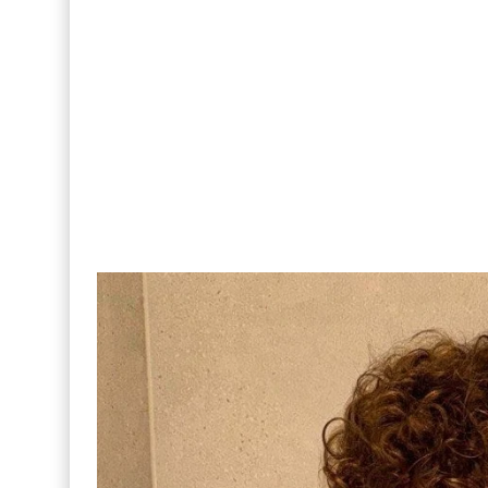
FOTOS: Tom Holland deslumbra como Telémaco
Drake Von, arrestado en Las Vegas por estrang