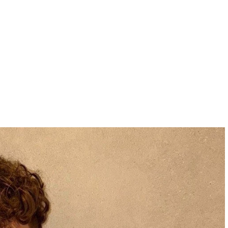
 para lo nuevo de GQ [2026]
ular a su novio