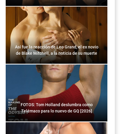
Así fue la reacción de Leo Grand, el ex novio
de Blake Mitchell, a la noticia de su muerte
FOTOS: Tom Holland deslumbra como
Telémaco para lo nuevo de GQ [2026]