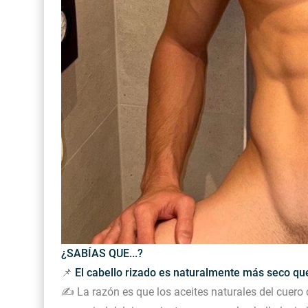
¿SABÍAS QUE...?
📌
El cabello rizado es naturalmente más seco que 
✍️ La razón es que los aceites naturales del cuero 