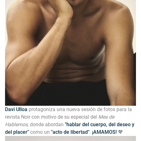
Davi Ulloa
protagoniza una nueva sesión de fotos para la
revista Noir con motivo de su especial del
Mes de
Hablemos
, donde abordan
"hablar del cuerpo, del deseo y
del placer"
como un
"acto de libertad"
.
¡AMAMOS!
💖