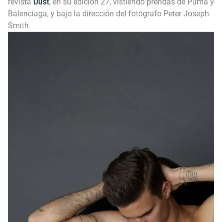
revista
Dust
, en su edición 27, vistiendo prendas de Puma y
Balenciaga, y bajo la dirección del fotógrafo Peter Joseph
Smith.