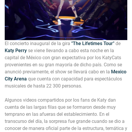
El concierto inaugural de la gira
"The Lifetimes Tour"
de
Katy Perry
se viene llevando a cabo esta noche en la
capital de México con gran expectativa por los KatyCats
provenientes en su gran mayoría de dicho país. Como se
anunció previamente, el show se llevará cabo en la
Mexico
City Arena
que cuenta con capacidad para espectáculos
musicales de hasta 22 300 personas.
Algunos videos compartidos por los fans de Katy dan
cuenta de las largas filas que se formaron desde muy
temprano en las afueras del establecimiento. En el
transcurso del día, la sorpresa fue grande cuando se dio a
conocer de manera oficial parte de la estructura, temática y