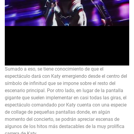
Sumado a eso, se tiene conocimiento de que el
espectáculo dará con Katy emergiendo desde el centro del
símbolo de infinitud que se impone sobre el resto del
escenario principal. Por otro lado, en lugar de la pantalla
gigante que suelen implementar en casi todas las giras, el
espectáculo comandado por Katy cuenta con una especie
de collage de pequeñas pantallas donde, en algún
momento del concierto, se podrán apreciar escenas de
algunos de los hitos más destacables de la muy prolífica
carrera de Katy.