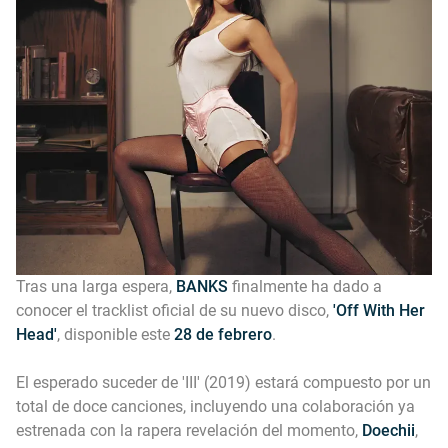
Tras una larga espera,
BANKS
finalmente ha dado a
conocer el tracklist oficial de su nuevo disco,
'Off With Her
Head'
, disponible este
28 de febrero
.
El esperado suceder de 'III' (2019) estará compuesto por un
total de doce canciones, incluyendo una colaboración ya
estrenada con la rapera revelación del momento,
Doechii
,