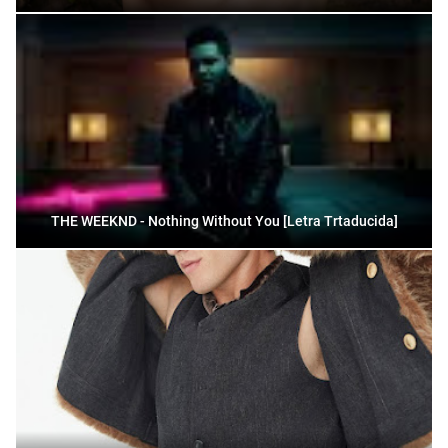
THE WEEKND - Nothing Without You [Letra Trtaducida]