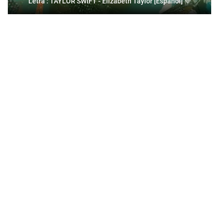
Letra : TAYLOR SWIFT - Elizabeth Taylor [Español] 💜