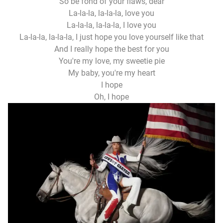
So be fond of your flaws, dear
La-la-la, la-la-la, love you
La-la-la, la-la-la, I love you
La-la-la, la-la-la, I just hope you love yourself like that
And I really hope the best for you
You're my love, my sweetie pie
My baby, you're my heart
I hope
Oh, I hope