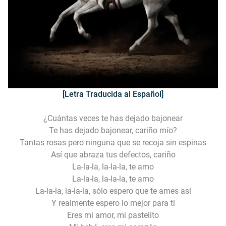
[Letra Traducida al Español]
¿Cuántas veces te has dejado bajonear
Te has dejado bajonear, cariño mío?
Tantas rosas pero ninguna que se recoja sin espinas
Así que abraza tus defectos, cariño
La-la-la, la-la-la, te amo
La-la-la, la-la-la, te amo
La-la-la, la-la-la, sólo espero que te ames así
Y realmente espero lo mejor para ti
Eres mi amor, mi pastelito