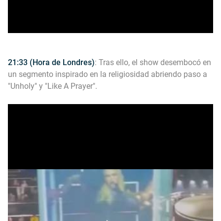
21:33 (Hora de Londres)
: Tras ello, el show desembocó en
un segmento inspirado en la religiosidad abriendo paso a
"Unholy" y "Like A Prayer".