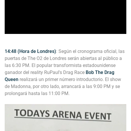
14:48 (Hora de Londres)
: Según el cronograma oficial, las
puertas de The O2 de Londres serán abiertas al público a
las 6:30 PM. El popular transformista estadounidense
ganador del reality RuPaul's Drag Race
Bob The Drag
Queen
realizará un primer número introductorio. El show
de Madonna, por otro lado, arrancará a las 9:00 PM y se
prolongará hasta las 11:00 PM.