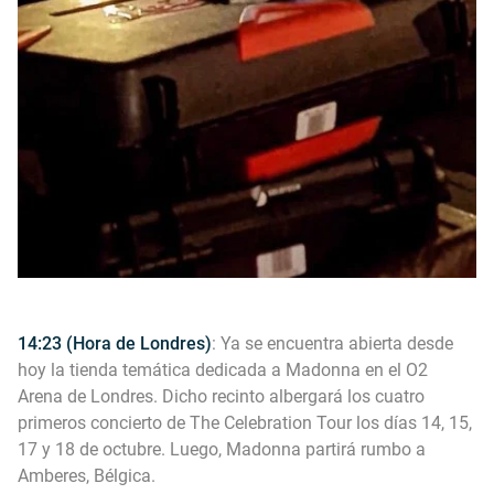
14:23 (Hora de Londres)
: Ya se encuentra abierta desde
hoy la tienda temática dedicada a Madonna en el O2
Arena de Londres. Dicho recinto albergará los cuatro
primeros concierto de The Celebration Tour los días 14, 15,
17 y 18 de octubre. Luego, Madonna partirá rumbo a
Amberes, Bélgica.