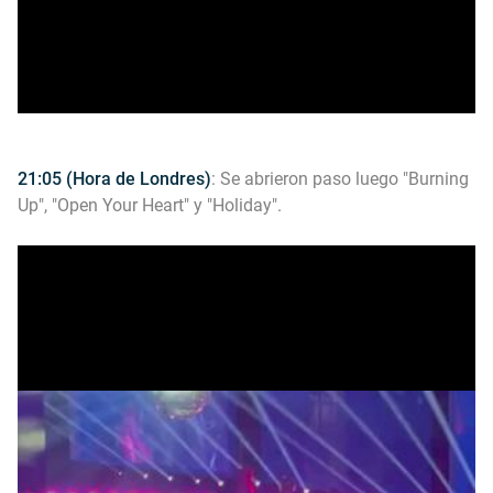
21:05 (Hora de Londres)
: Se abrieron paso luego "Burning
Up", "Open Your Heart" y "Holiday".