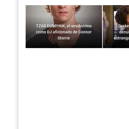
TZAR DOMYNIK, el seudónimo
Drake
como DJ aficionado de Connor
denun
Storrie
estrang