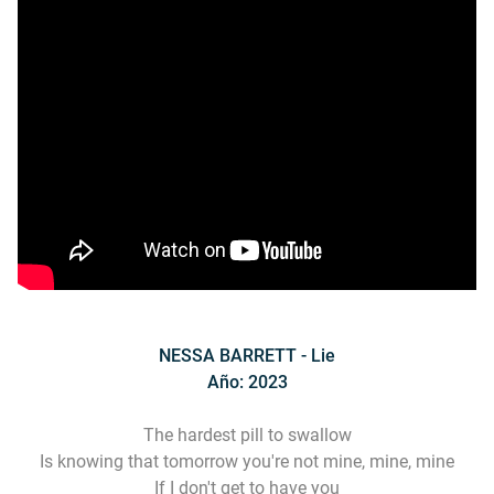
NESSA BARRETT - Lie
Año: 2023
The hardest pill to swallow
Is knowing that tomorrow you're not mine, mine, mine
If I don't get to have you