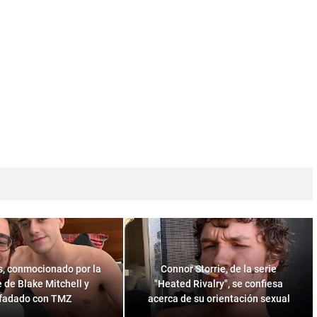
s, conmocionado por la
Connor Storrie, de la serie
 de Blake Mitchell y
"Heated Rivalry", se confiesa
fadado con TMZ
acerca de su orientación sexual