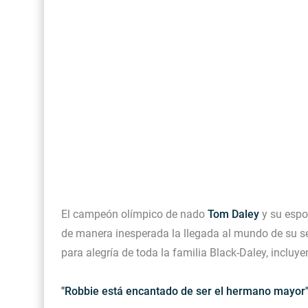
FOTOS: Tom Holland deslumbra como Telémaco
Drake Von, arrestado en Las Vegas por estrang
El campeón olímpico de nado
Tom Daley
y su espos
de manera inesperada la llegada al mundo de su s
para alegría de toda la familia Black-Daley, inclu
"Robbie está encantado de ser el hermano mayor