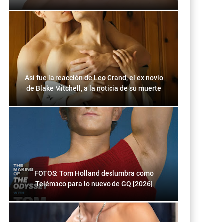
Así fue la reacción de Leo Grand, el ex novio
de Blake Mitchell, a la noticia de su muerte
FOTOS: Tom Holland deslumbra como
Telémaco para lo nuevo de GQ [2026]