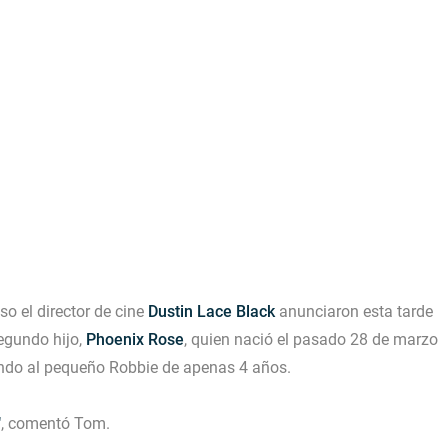
 para lo nuevo de GQ [2026]
ular a su novio
o el director de cine
Dustin Lace Black
anunciaron esta tarde
egundo hijo,
Phoenix Rose
, quien nació el pasado 28 de marzo
yendo al pequeño Robbie de apenas 4 años.
"
, comentó Tom.