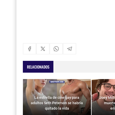
RELACIONADOS
La estrella de cine gay para
Joey Mill
adultos Seth Peterson se habría
muerte
quitado la vida
en