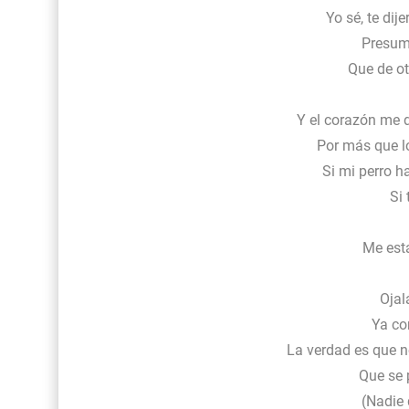
Yo sé, te dij
Presumi
Que de o
Y el corazón me 
Por más que lo
Si mi perro h
Si 
Me est
Ojal
Ya co
La verdad es que n
Que se p
(Nadie 