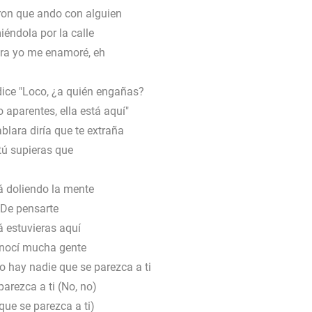
eron que ando con alguien
éndola por la calle
tra yo me enamoré, eh
dice "Loco, ¿a quién engañas?
 aparentes, ella está aquí"
ablara diría que te extraña
tú supieras que
á doliendo la mente
De pensarte
á estuvieras aquí
nocí mucha gente
o hay nadie que se parezca a ti
arezca a ti (No, no)
que se parezca a ti)