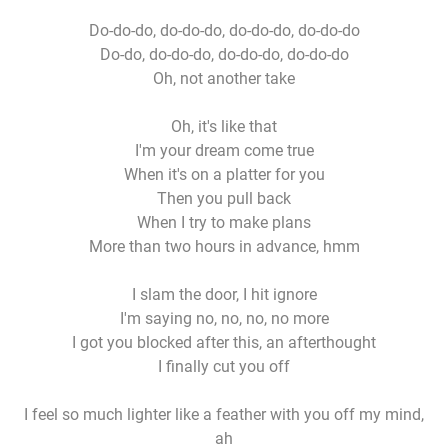
Do-do-do, do-do-do, do-do-do, do-do-do
Do-do, do-do-do, do-do-do, do-do-do
Oh, not another take
Oh, it's like that
I'm your dream come true
When it's on a platter for you
Then you pull back
When I try to make plans
More than two hours in advance, hmm
I slam the door, I hit ignore
I'm saying no, no, no, no more
I got you blocked after this, an afterthought
I finally cut you off
I feel so much lighter like a feather with you off my mind,
ah