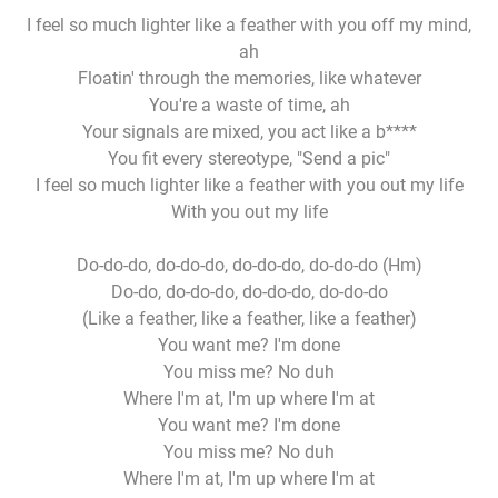
I feel so much lighter like a feather with you off my mind,
ah
Floatin' through the memories, like whatever
You're a waste of time, ah
Your signals are mixed, you act like a b****
You fit every stereotype, "Send a pic"
I feel so much lighter like a feather with you out my life
With you out my life
Do-do-do, do-do-do, do-do-do, do-do-do (Hm)
Do-do, do-do-do, do-do-do, do-do-do
(Like a feather, like a feather, like a feather)
You want me? I'm done
You miss me? No duh
Where I'm at, I'm up where I'm at
You want me? I'm done
You miss me? No duh
Where I'm at, I'm up where I'm at