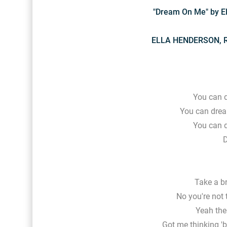
"Dream On Me" by 
ELLA HENDERSON, 
You can 
You can drea
You can 
Take a br
No you're not 
Yeah the
Got me thinking '