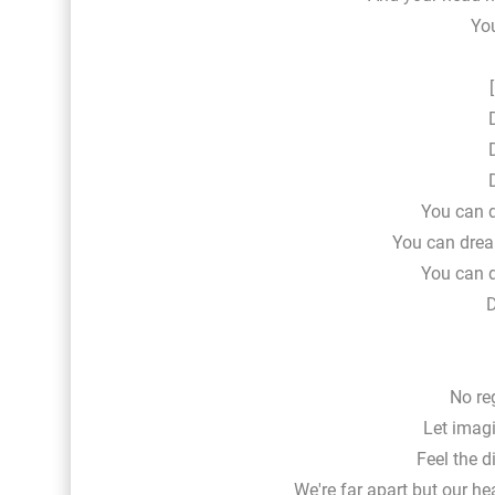
Yo
You can 
You can drea
You can 
No re
Let imag
Feel the d
We're far apart but our hea