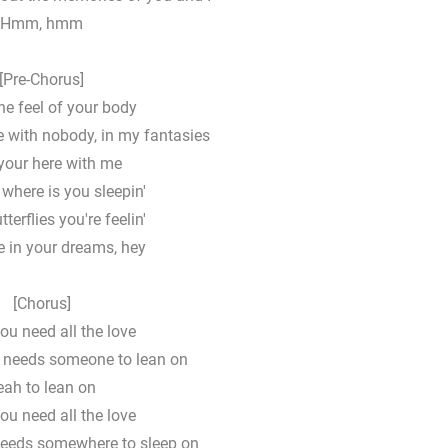
Hmm, hmm
[Pre-Chorus]
the feel of your body
e with nobody, in my fantasies
 your here with me
where is you sleepin'
terflies you're feelin'
 in your dreams, hey
[Chorus]
u need all the love
t needs someone to lean on
eah to lean on
u need all the love
eeds somewhere to sleep on