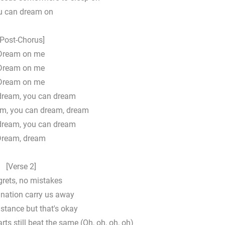
u can dream on
[Post-Chorus]
Dream on me
Dream on me
Dream on me
dream, you can dream
m, you can dream, dream
dream, you can dream
Dream, dream
[Verse 2]
grets, no mistakes
ination carry us away
istance but that's okay
rts still beat the same (Oh, oh, oh, oh)