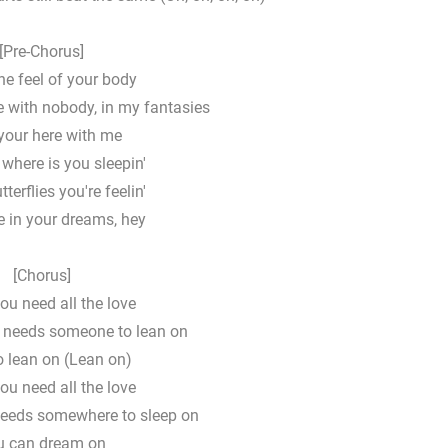
[Pre-Chorus]
the feel of your body
e with nobody, in my fantasies
 your here with me
where is you sleepin'
terflies you're feelin'
 in your dreams, hey
[Chorus]
u need all the love
t needs someone to lean on
o lean on (Lean on)
u need all the love
eeds somewhere to sleep on
u can dream on