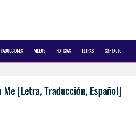
TRADUCCIONES
VIDEOS
NOTICIAS
LETRAS
CONTACTO
 Dust Magazine [2025]
ncés Bach Buquen
Me [Letra, Traducción, Español]
aducida]
eo2 [2025]
 por Soria a Mister R&B España 2026