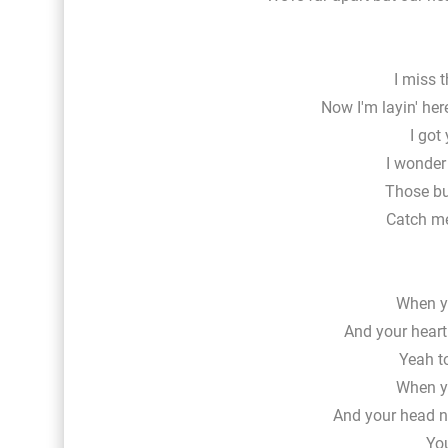
I miss 
Now I'm layin' her
I got
I wonder 
Those but
Catch me
When yo
And your hear
Yeah t
When yo
And your head n
Yo