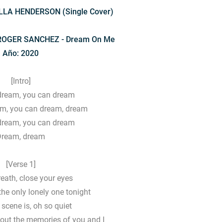
ELLA HENDERSON (Single Cover)
ROGER SANCHEZ - Dream On Me
Año: 2020
[Intro]
dream, you can dream
m, you can dream, dream
dream, you can dream
Dream, dream
[Verse 1]
eath, close your eyes
the only lonely one tonight
 scene is, oh so quiet
bout the memories of you and I