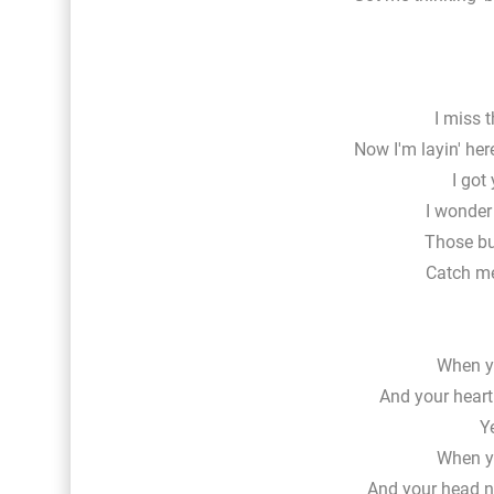
I miss 
Now I'm layin' her
I got
I wonder 
Those but
Catch me
When yo
And your hear
Y
When yo
And your head n