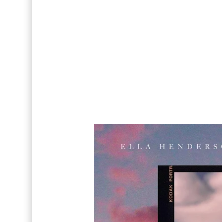
Así fue la reacción de Leo Grand, el ex novio de
FOTOS: Bach Buquen posa para lo nuevo de M
FOTOS: Tom Holland deslumbra como Telémaco