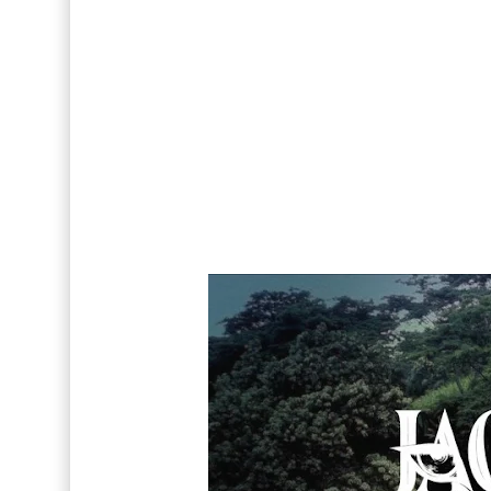
Así fue la reacción de Leo Grand, el ex novio de
FOTOS: Tom Holland deslumbra como Telémaco
FOTOS: Bach Buquen posa para lo nuevo de M