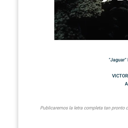
"Jaguar"
VICTOR
A
Publicaremos la letra completa tan pronto c