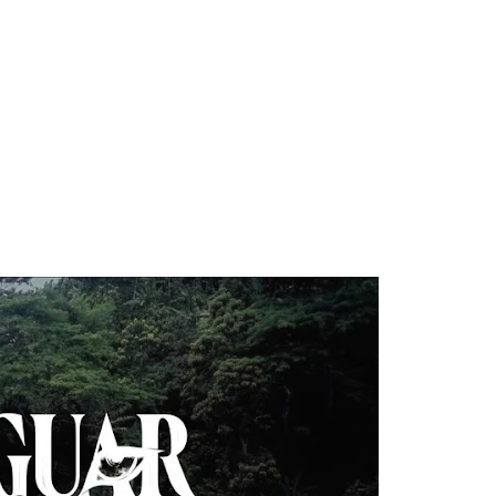
 Blake Mitchell, a la noticia de su muerte
 para lo nuevo de GQ [2026]
AC Cosmetics [2025]