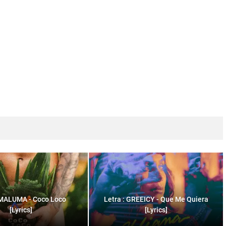
 MALUMA - Coco Loco
Letra : GREEICY - Que Me Quiera
[Lyrics]
[Lyrics]