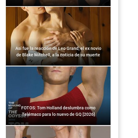
Así fue la reacción de Leo Grand, el ex novio
de Blake Mitchell, a la noticia de su muerte
FOTOS: Tom Holland deslumbra como
Telémaco para lo nuevo de GQ [2026]