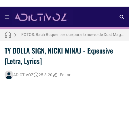
FOTOS: Lo mejor del modelo brasileño Andros
FOTOS: Bach Buquen se luce para lo nuevo de Dust Magazine [2025]
FOTOS: Todo sobre el influencer y modelo francés Bach Buquen
THE WEEKND - Nothing Without You [Letra Trtaducida]
TY DOLLA SIGN, NICKI MINAJ - Expensive
[Letra, Lyrics]
FOTOS: Nuno Gallego posa para lo nuevo de Neo2 [2025]
FOTOS: Bach Buquen posa para lo nuevo de MAC Cosmetics [2025]
ADICTIVOZ
25.8.20
Editar
FOTOS: Fernando Lindez se luce como modelo de la colección FANTASME de SALT MURPHY
Así fue la reacción de Leo Grand, el ex novio de Blake Mitchell, a la noticia de su muerte
FOTOS: Lo mejor de Hunter McVey
Drake Von, arrestado en Las Vegas por estrangular a su novio