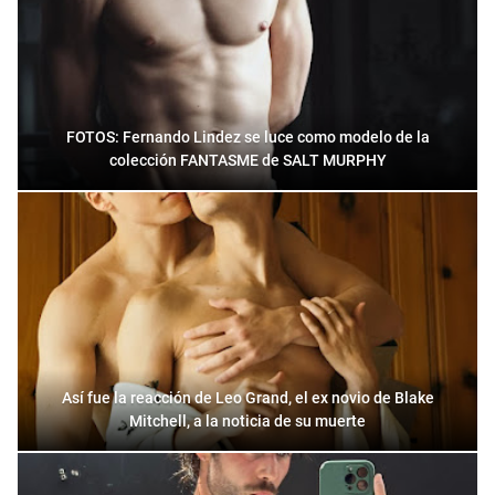
FOTOS: Fernando Lindez se luce como modelo de la
colección FANTASME de SALT MURPHY
Así fue la reacción de Leo Grand, el ex novio de Blake
Mitchell, a la noticia de su muerte