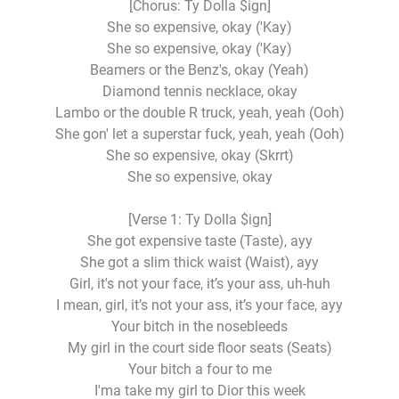
[Chorus: Ty Dolla $ign]
She so expensive, okay ('Kay)
She so expensive, okay ('Kay)
Beamers or the Benz's, okay (Yeah)
Diamond tennis necklace, okay
Lambo or the double R truck, yeah, yeah (Ooh)
She gon' let a superstar fuck, yeah, yeah (Ooh)
She so expensive, okay (Skrrt)
She so expensive, okay
[Verse 1: Ty Dolla $ign]
She got expensive taste (Taste), ayy
She got a slim thick waist (Waist), ayy
Girl, it's not your face, it’s your ass, uh-huh
I mean, girl, it’s not your ass, it’s your face, ayy
Your bitch in the nosebleeds
My girl in the court side floor seats (Seats)
Your bitch a four to me
I'ma take my girl to Dior this week