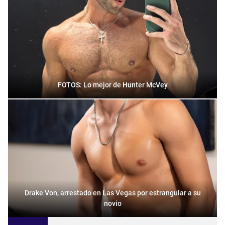
FOTOS: Lo mejor de Hunter McVey
Drake Von, arrestado en Las Vegas por estrangular a su
novio