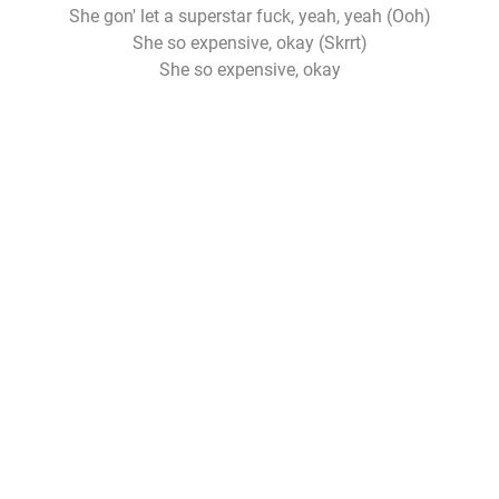
She gon' let a superstar fuck, yeah, yeah (Ooh)
She so expensive, okay (Skrrt)
She so expensive, okay