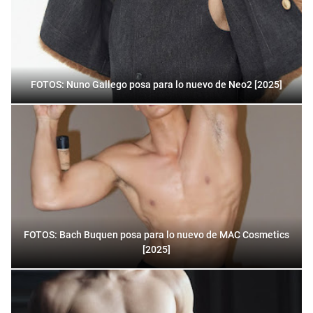
FOTOS: Nuno Gallego posa para lo nuevo de Neo2 [2025]
FOTOS: Bach Buquen posa para lo nuevo de MAC Cosmetics
[2025]