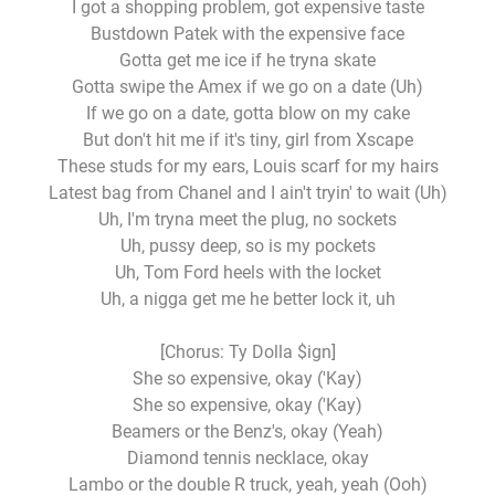
I got a shopping problem, got expensive taste
Bustdown Patek with the expensive face
Gotta get me ice if he tryna skate
Gotta swipe the Amex if we go on a date (Uh)
If we go on a date, gotta blow on my cake
But don't hit me if it's tiny, girl from Xscape
These studs for my ears, Louis scarf for my hairs
Latest bag from Chanel and I ain't tryin' to wait (Uh)
Uh, I'm tryna meet the plug, no sockets
Uh, pussy deep, so is my pockets
Uh, Tom Ford heels with the locket
Uh, a nigga get me he better lock it, uh
[Chorus: Ty Dolla $ign]
She so expensive, okay ('Kay)
She so expensive, okay ('Kay)
Beamers or the Benz's, okay (Yeah)
Diamond tennis necklace, okay
Lambo or the double R truck, yeah, yeah (Ooh)