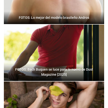
FOTOS: Lo mejor del modelo brasileño Andros
FOTOS: Bach Buquen se luce para lo nuevo de Dust
Magazine [2025]