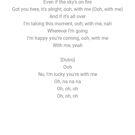
Even if the sky's on fire
Got you here, it's alright, ooh, with me (Ooh, with me)
And if it's all over
I'm taking this moment, ooh, with me, nah
Wherever I'm going
I'm happy you're coming, ooh, with me
With me, yeah
[Outro]
Ooh
No, I'm lucky you're with me
Oh, na na na
Oh, oh, oh
Oh, oh, oh