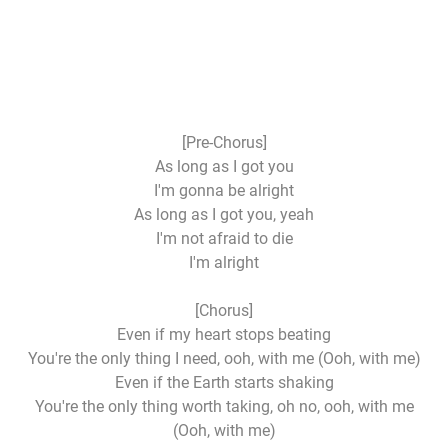
[Pre-Chorus]
As long as I got you
I'm gonna be alright
As long as I got you, yeah
I'm not afraid to die
I'm alright
[Chorus]
Even if my heart stops beating
You're the only thing I need, ooh, with me (Ooh, with me)
Even if the Earth starts shaking
You're the only thing worth taking, oh no, ooh, with me
(Ooh, with me)