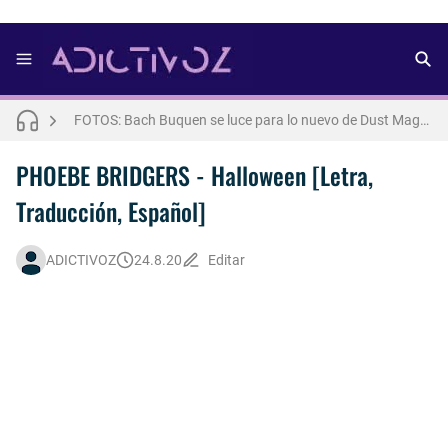
FOTOS: Lo mejor del modelo brasileño Andros
FOTOS: Bach Buquen se luce para lo nuevo de Dust Magazine [2025]
FOTOS: Connor Storrie posa para lo nuevo de Cultured [2025]
FOTOS: Todo sobre el influencer y modelo francés Bach Buquen
PHOEBE BRIDGERS - Halloween [Letra,
Traducción, Español]
FOTOS: Bach Buquen posa para lo nuevo de MAC Cosmetics [2025]
FOTOS: Fernando Lindez se luce como modelo de la colección FANTASME de SALT MURPHY
ADICTIVOZ
24.8.20
Editar
Drake Von, arrestado en Las Vegas por estrangular a su novio
FOTOS: Lo mejor de Hunter McVey
Así fue la reacción de Leo Grand, el ex novio de Blake Mitchell, a la noticia de su muerte
FOTOS: Lo mejor de Diego Tarjuelo, aspirante por Soria a Mister R&B España 2026