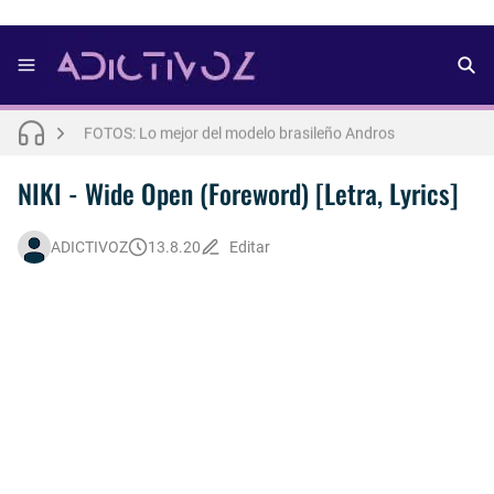
FOTOS: Bach Buquen se luce para lo nuevo de Dust Magazine [2025]
FOTOS: Lo mejor del modelo brasileño Andros
FOTOS: Todo sobre el influencer y modelo francés Bach Buquen
NIKI - Wide Open (Foreword) [Letra, Lyrics]
THE WEEKND - Nothing Without You [Letra Trtaducida]
ADICTIVOZ
13.8.20
Editar
FOTOS: Nuno Gallego posa para lo nuevo de Neo2 [2025]
FOTOS: Lo mejor de Diego Tarjuelo, aspirante por Soria a Mister R&B España 2026
FOTOS: Lo mejor de Hunter McVey
Así fue la reacción de Leo Grand, el ex novio de Blake Mitchell, a la noticia de su muerte
FOTOS: Tom Holland deslumbra como Telémaco para lo nuevo de GQ [2026]