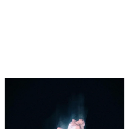
Drake Von, arrestado en Las Vegas por estrangular a su novio