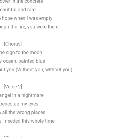
lower in the concrete
eautiful and rare
 hope when I was empty
gh the fire, you were there
[Chorus]
the sign to the moon
y ocean, painted blue
out you (Without you, without you)
[Verse 2]
angel in a nightmare
pened up my eyes
n all the wrong places
e I needed this whole time