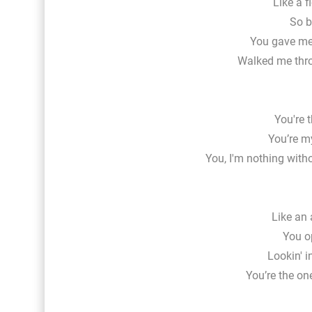
Like a f
So b
You gave me
Walked me throu
You're 
You’re m
You, I'm nothing with
Like an 
You o
Lookin' i
You’re the on