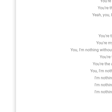
You're
You’re t
Yeah, you, 
You're 
You're m
You, I'm nothing withou
You're 
You're the
You, I'm not
I'm nothi
I'm nothi
I'm nothi