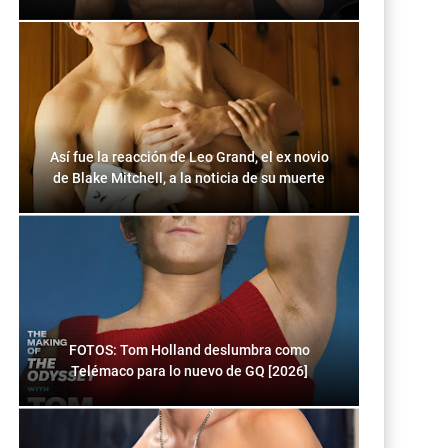
Así fue la reacción de Leo Grand, el ex novio
de Blake Mitchell, a la noticia de su muerte
FOTOS: Tom Holland deslumbra como
Telémaco para lo nuevo de GQ [2026]