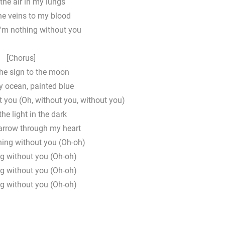
 the air in my lungs
he veins to my blood
I'm nothing without you
[Chorus]
the sign to the moon
y ocean, painted blue
t you (Oh, without you, without you)
the light in the dark
 arrow through my heart
hing without you (Oh-oh)
ng without you (Oh-oh)
ng without you (Oh-oh)
ng without you (Oh-oh)