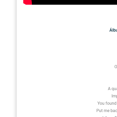
Álb
O
A qua
Imp
You found
Put me back