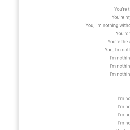
You're 
You're m
You, I'm nothing with
You're 
You're the
You, I'm not
I'm nothi
I’m nothi
I’m nothi
I'm n
I’m n
I'm n
I'm n