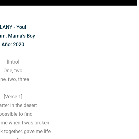
LANY - You!
um: Mama's Boy
Año: 2020
[Intro]
One, two
ne, two, three
[Verse 1]
rter in the desert
ossible to find
 me when I was broken
 together, gave me life