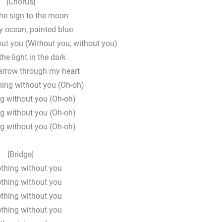
[Chorus]
the sign to the moon
y ocean, painted blue
out you (Without you, without you)
the light in the dark
 arrow through my heart
hing without you (Oh-oh)
ng without you (Oh-oh)
ng without you (Oh-oh)
ng without you (Oh-oh)
[Bridge]
othing without you
othing without you
othing without you
othing without you