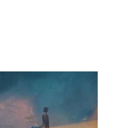
 Blake Mitchell, a la noticia de su muerte
ular a su novio