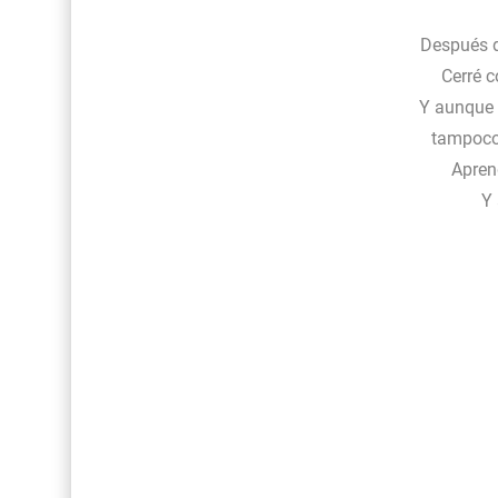
Después d
Cerré c
Y aunque 
tampoco
Apren
Y 