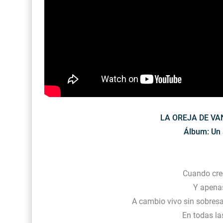
LA OREJA DE VAN
Álbum: Un 
Cuando cre
Y apena
A cambio vivo sin sobres
En todas la