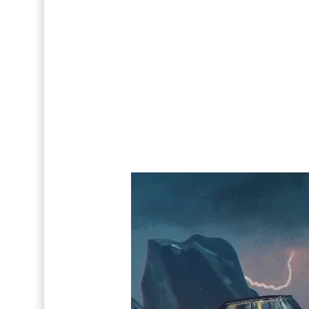
FOTOS: Lo mejor de Hunter McVey
Así fue la reacción de Leo Grand, el ex novio de
Drake Von, arrestado en Las Vegas por estrang