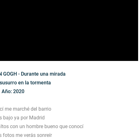
 GOGH - Durante una mirada
susurro en la tormenta
Año: 2020
cí me marché del barrio
s bajo ya por Madrid
altos con un hombre bueno que conocí
s fotos me verás sonreír