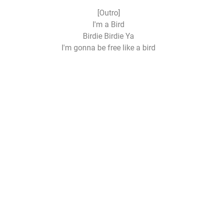
[Outro]
I'm a Bird
Birdie Birdie Ya
I'm gonna be free like a bird