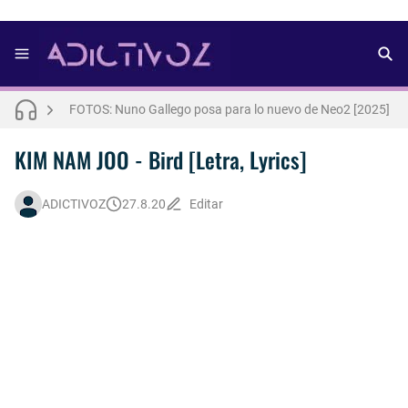
FOTOS: Todo sobre el influencer y modelo francés Bach Buquen
THE WEEKND - Nothing Without You [Letra Trtaducida]
FOTOS: Nuno Gallego posa para lo nuevo de Neo2 [2025]
FOTOS: Lo mejor de Diego Tarjuelo, aspirante por Soria a Mister R&B España 2026
KIM NAM JOO - Bird [Letra, Lyrics]
FOTOS: Lo mejor de Hunter McVey
ADICTIVOZ
27.8.20
Editar
Así fue la reacción de Leo Grand, el ex novio de Blake Mitchell, a la noticia de su muerte
FOTOS: Tom Holland deslumbra como Telémaco para lo nuevo de GQ [2026]
Drake Von, arrestado en Las Vegas por estrangular a su novio