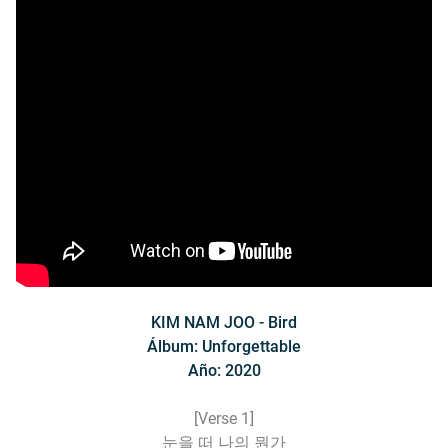
KIM NAM JOO - Bird
Álbum: Unforgettable
Año: 2020
[Verse 1]
눈을 떠 나의 뭔가