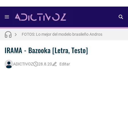
FOTOS: Bach Buquen se luce para lo nuevo de Dust Magazine [2025]
FOTOS: Lo mejor del modelo brasileño Andros
FOTOS: Todo sobre el influencer y modelo francés Bach Buquen
THE WEEKND - Nothing Without You [Letra Trtaducida]
IRAMA - Bazooka [Letra, Testo]
FOTOS: Nuno Gallego posa para lo nuevo de Neo2 [2025]
ADICTIVOZ
28.8.20
Editar
FOTOS: Lo mejor de Diego Tarjuelo, aspirante por Soria a Mister R&B España 2026
FOTOS: Lo mejor de Hunter McVey
Así fue la reacción de Leo Grand, el ex novio de Blake Mitchell, a la noticia de su muerte
FOTOS: Bach Buquen posa para lo nuevo de MAC Cosmetics [2025]
FOTOS: Tom Holland deslumbra como Telémaco para lo nuevo de GQ [2026]