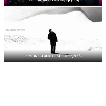
Letra : AITANA - Las Babys [Lyrics]
Letra : IÑIGO QUINTERO - Extranjero 💘