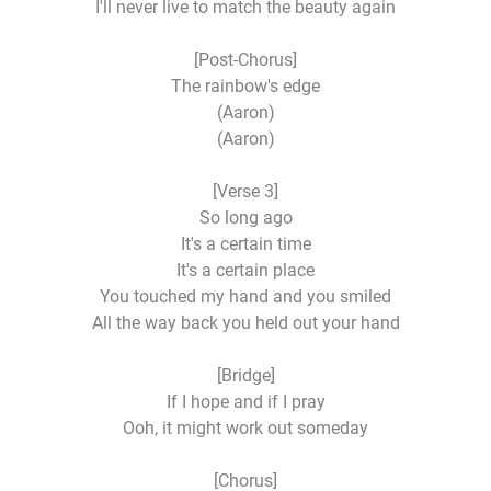
I'll never live to match the beauty again
[Post-Chorus]
The rainbow's edge
(Aaron)
(Aaron)
[Verse 3]
So long ago
It's a certain time
It's a certain place
You touched my hand and you smiled
All the way back you held out your hand
[Bridge]
If I hope and if I pray
Ooh, it might work out someday
[Chorus]