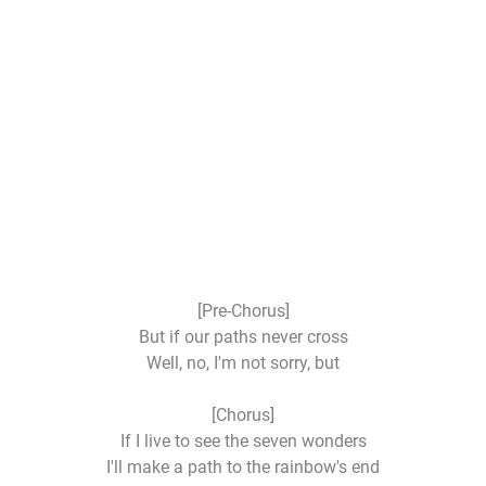
[Pre-Chorus]
But if our paths never cross
Well, no, I'm not sorry, but
[Chorus]
If I live to see the seven wonders
I'll make a path to the rainbow's end