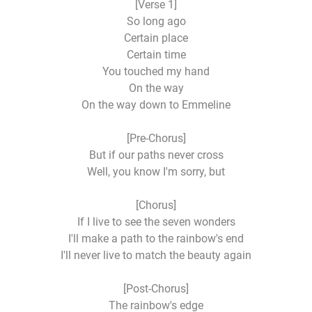
[Verse 1]
So long ago
Certain place
Certain time
You touched my hand
On the way
On the way down to Emmeline
[Pre-Chorus]
But if our paths never cross
Well, you know I'm sorry, but
[Chorus]
If I live to see the seven wonders
I'll make a path to the rainbow's end
I'll never live to match the beauty again
[Post-Chorus]
The rainbow's edge