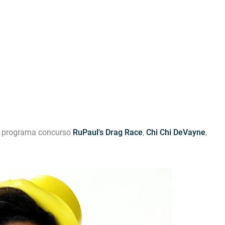
 Blake Mitchell, a la noticia de su muerte
ular a su novio
el programa concurso
RuPaul's Drag Race
,
Chi Chi DeVayne
,