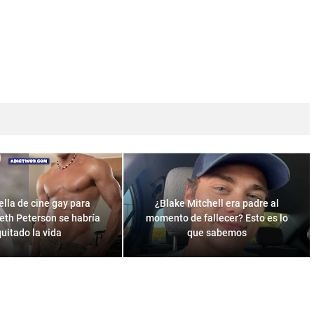
ella de cine gay para
¿Blake Mitchell era padre al
eth Peterson se habría
momento de fallecer? Esto es lo
quitado la vida
que sabemos