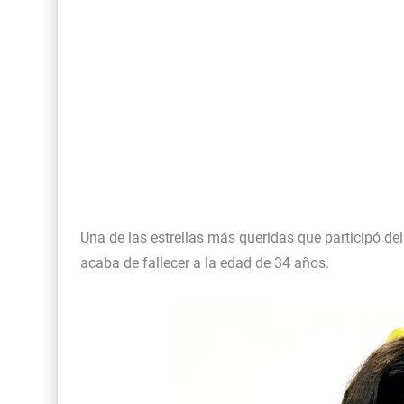
Así fue la reacción de Leo Grand, el ex novio de
FOTOS: Lo mejor de Hunter McVey
Drake Von, arrestado en Las Vegas por estrang
Una de las estrellas más queridas que participó d
acaba de fallecer a la edad de 34 años.