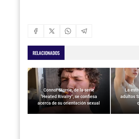
RELACIONADOS
Connor Storrie, de la serie
La estr
"Heated Rivalry", se confiesa
adultos S
acerca de su orientación sexual