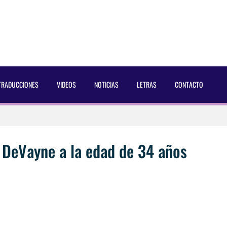
TRADUCCIONES
VIDEOS
NOTICIAS
LETRAS
CONTACTO
 Dust Magazine [2025]
ncés Bach Buquen
i DeVayne a la edad de 34 años
aducida]
eo2 [2025]
AC Cosmetics [2025]
 por Soria a Mister R&B España 2026