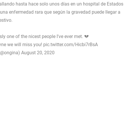
atallando hasta hace solo unos días en un hospital de Estados
 una enfermedad rara que según la gravedad puede llegar a
estivo.
ly one of the nicest people I've ever met. 💔
ne we will miss you!
pic.twitter.com/Hicbi7rBsA
(@ongina)
August 20, 2020