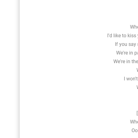
Whe
I'd like to kis
If you sa
We're in p
We're in the
I won'
Whe
Oo