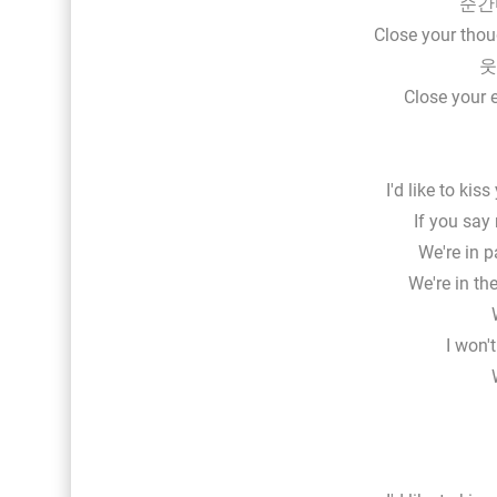
순간
Close your thoug
웃
Close your e
I'd like to kis
If you sa
We're in p
We're in the
I won'