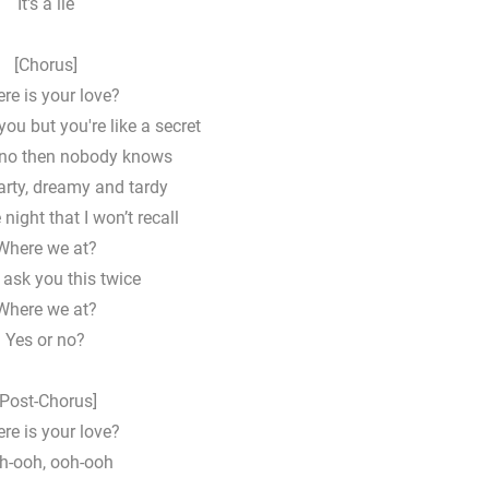
It's a lie
[Chorus]
re is your love?
s you but you're like a secret
y no then nobody knows
arty, dreamy and tardy
 night that I won’t recall
Where we at?
t ask you this twice
Where we at?
Yes or no?
[Post-Chorus]
rе is your love?
h-ooh, ooh-ooh