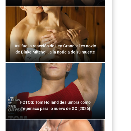
Así fue la reacción de Leo Grand, el ex novio
de Blake Mitchell, a la noticia de su muerte
FOTOS: Tom Holland deslumbra como
Telémaco para lo nuevo de GQ [2026]