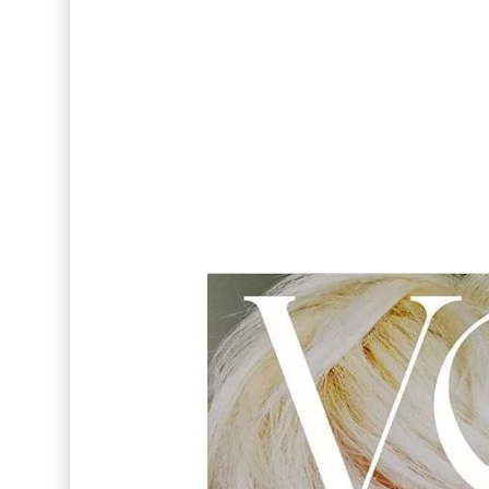
Así fue la reacción de Leo Grand, el ex novio de
FOTOS: Tom Holland deslumbra como Telémaco
Drake Von, arrestado en Las Vegas por estrang