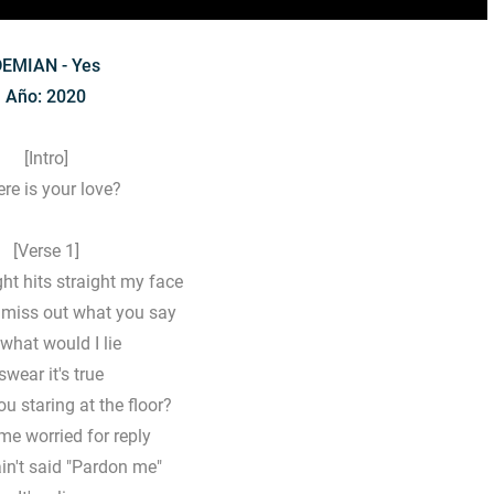
DEMIAN - Yes
Año: 2020
[Intro]
re is your love?
[Verse 1]
ght hits straight my face
miss out what you say
 what would I lie
 swear it's true
u staring at the floor?
e worried for reply
in't said "Pardon me"