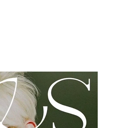
 Blake Mitchell, a la noticia de su muerte
 para lo nuevo de GQ [2026]
ular a su novio