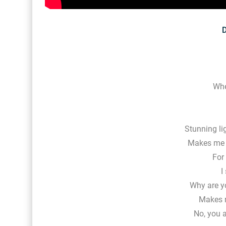
Whe
Stunning li
Makes me 
For
I
Why are yo
Makes m
No, you a