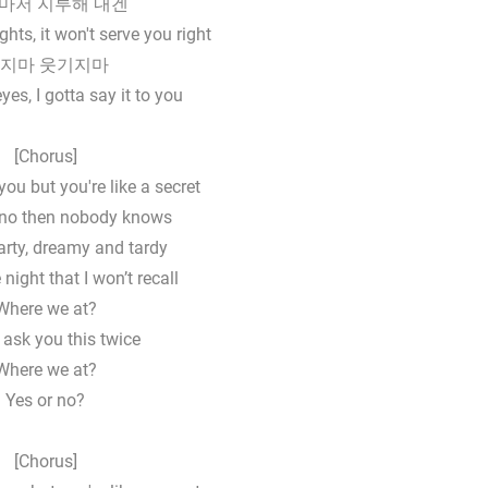
마저 지루해 내겐
hts, it won't servе you right
지마 웃기지마
yes, I gotta say it to you
[Chorus]
s you but you're like a secret
y no then nobody knows
arty, dreamy and tardy
 night that I won’t recall
Where we at?
t ask you this twice
Where we at?
Yes or no?
[Chorus]