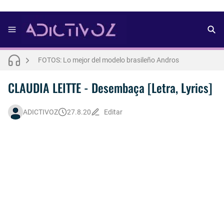
FOTOS: Bach Buquen se luce para lo nuevo de Dust Magazine [2025]
FOTOS: Lo mejor del modelo brasileño Andros
FOTOS: Todo sobre el influencer y modelo francés Bach Buquen
CLAUDIA LEITTE - Desembaça [Letra, Lyrics]
THE WEEKND - Nothing Without You [Letra Trtaducida]
ADICTIVOZ
27.8.20
Editar
FOTOS: Nuno Gallego posa para lo nuevo de Neo2 [2025]
FOTOS: Lo mejor de Diego Tarjuelo, aspirante por Soria a Mister R&B España 2026
FOTOS: Lo mejor de Hunter McVey
Así fue la reacción de Leo Grand, el ex novio de Blake Mitchell, a la noticia de su muerte
FOTOS: Tom Holland deslumbra como Telémaco para lo nuevo de GQ [2026]