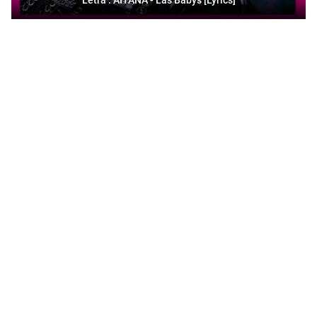
Letra : AITANA - Las Babys [Lyrics]