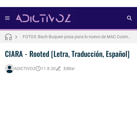
THE WEEKND - Nothing Without You [Letra Trtaducida]
FOTOS: Nuno Gallego posa para lo nuevo de Neo2 [2025]
FOTOS: Bach Buquen posa para lo nuevo de MAC Cosmetics [2025]
Así fue la reacción de Leo Grand, el ex novio de Blake Mitchell, a la noticia de su muerte
CIARA - Rooted [Letra, Traducción, Español]
FOTOS: Lo mejor de Hunter McVey
ADICTIVOZ
11.8.20
Editar
FOTOS: Fernando Lindez se luce como modelo de la colección FANTASME de SALT MURPHY
Drake Von, arrestado en Las Vegas por estrangular a su novio