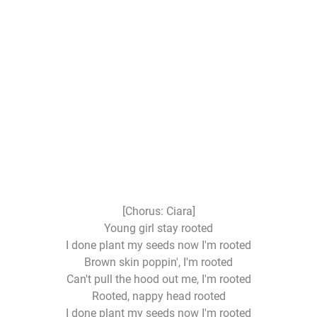
[Chorus: Ciara]
Young girl stay rooted
I done plant my seeds now I'm rooted
Brown skin poppin', I'm rooted
Can't pull the hood out me, I'm rooted
Rooted, nappy head rooted
I done plant my seeds now I'm rooted