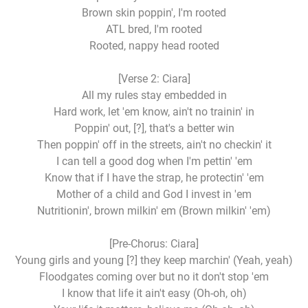
Brown skin poppin', I'm rooted
ATL bred, I'm rooted
Rooted, nappy head rooted
[Verse 2: Ciara]
All my rules stay embedded in
Hard work, let 'em know, ain't no trainin' in
Poppin' out, [?], that's a better win
Then poppin' off in the streets, ain't no checkin' it
I can tell a good dog when I'm pettin' 'em
Know that if I have the strap, he protectin' 'em
Mother of a child and God I invest in 'em
Nutritionin', brown milkin' em (Brown milkin' 'em)
[Pre-Chorus: Ciara]
Young girls and young [?] they keep marchin' (Yeah, yeah)
Floodgates coming over but no it don't stop 'em
I know that life it ain't easy (Oh-oh, oh)