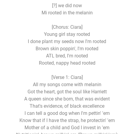
[?] we did now
Mi rooted in the melanin
[Chorus: Ciara]
Young girl stay rooted
I done plant my seeds now I'm rooted
Brown skin poppin', I'm rooted
ATL bred, I'm rooted
Rooted, nappy head rooted
[Verse 1: Ciara]
All my songs come with melanin
Got the heart, got the soul like Harriett
A queen since she born, that was evident
That's evidence, of black excellence
I can tell a good dog when I'm pettin' 'em
Know that if I have the strap, he protectin' 'em
Mother of a child and God I invest in 'em