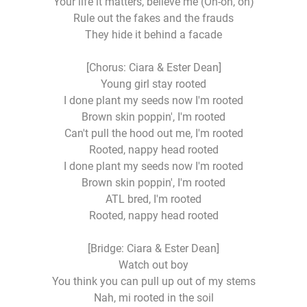
Your life it matters, believe me (Oh-oh, oh)
Rule out the fakes and the frauds
They hide it behind a facade
[Chorus: Ciara & Ester Dean]
Young girl stay rooted
I done plant my seeds now I'm rooted
Brown skin poppin', I'm rooted
Can't pull the hood out me, I'm rooted
Rooted, nappy head rooted
I done plant my seeds now I'm rooted
Brown skin poppin', I'm rooted
ATL bred, I'm rooted
Rooted, nappy head rooted
[Bridge: Ciara & Ester Dean]
Watch out boy
You think you can pull up out of my stems
Nah, mi rooted in the soil