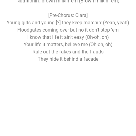
Nutritionin', brown milkin' em (Brown milkin' 'em)
[Pre-Chorus: Ciara]
Young girls and young [?] they keep marchin' (Yeah, yeah)
Floodgates coming over but no it don't stop 'em
I know that life it ain't easy (Oh-oh, oh)
Your life it matters, believe me (Oh-oh, oh)
Rule out the fakes and the frauds
They hide it behind a facade