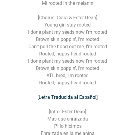
Mi rooted in the melanin
[Chorus: Ciara & Ester Dean]
Young girl stay rooted
I done plant my seeds now I'm rooted
Brown skin poppin', I'm rooted
Can't pull the hood out me, I'm rooted
Rooted, nappy head rooted
I done plant my seeds now I'm rooted
Brown skin poppin', I'm rooted
ATL bred, I'm rooted
Rooted, nappy head rooted
[Letra Traducida al Español]
[Intro: Ester Dean]
Más que enraizada
[?] lo hicimos
Enraizada en la melanina