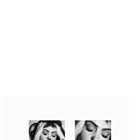
FOTOS: Bach Buquen posa para lo nuevo de MAC Cosmetics [2025]