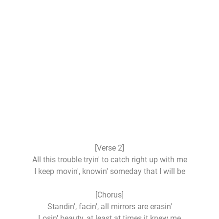
[Verse 2]
All this trouble tryin' to catch right up with me
I keep movin', knowin' someday that I will be
[Chorus]
Standin', facin', all mirrors are erasin'
Losin' beauty, at least at times it knew me