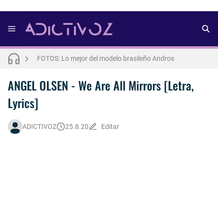
FOTOS: Bach Buquen se luce para lo nuevo de Dust Magazine [2025]
FOTOS: Lo mejor del modelo brasileño Andros
FOTOS: Todo sobre el influencer y modelo francés Bach Buquen
ANGEL OLSEN - We Are All Mirrors [Letra,
Lyrics]
THE WEEKND - Nothing Without You [Letra Trtaducida]
FOTOS: Nuno Gallego posa para lo nuevo de Neo2 [2025]
ADICTIVOZ
25.8.20
Editar
FOTOS: Lo mejor de Diego Tarjuelo, aspirante por Soria a Mister R&B España 2026
FOTOS: Lo mejor de Hunter McVey
Así fue la reacción de Leo Grand, el ex novio de Blake Mitchell, a la noticia de su muerte
FOTOS: Tom Holland deslumbra como Telémaco para lo nuevo de GQ [2026]