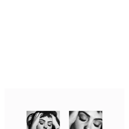
Drake Von, arrestado en Las Vegas por estrangular a su novio