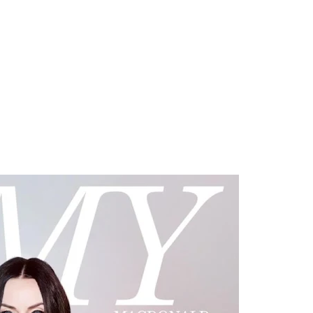
 Blake Mitchell, a la noticia de su muerte
 para lo nuevo de GQ [2026]
ular a su novio