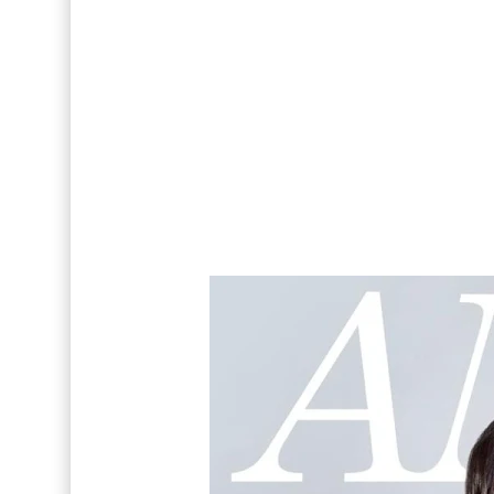
Así fue la reacción de Leo Grand, el ex novio de
FOTOS: Tom Holland deslumbra como Telémaco
Drake Von, arrestado en Las Vegas por estrang