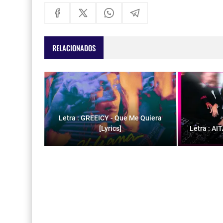
RELACIONADOS
Letra : GREEICY - Que Me Quiera
[Lyrics]
Letra : AI