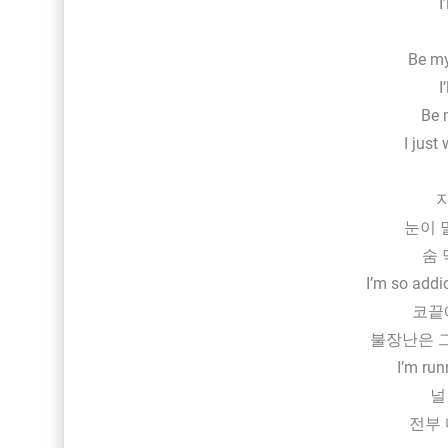
I
Be my
I
Be 
I just
지
눈이 
숨
I’m so addic
코끝
불장난은 
I’m run
널
전부 다