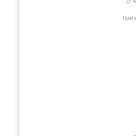
난 꼭
I just