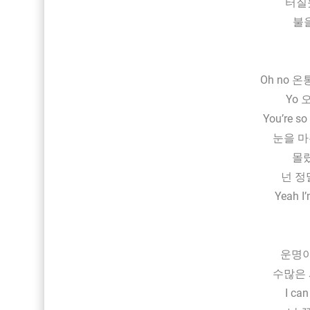
터질듯
불을
Oh no 온
Yo
You’re s
눈을 마
몰
넌 정말 
Yeah I
운명이
수많은 
I ca