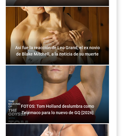
Así fue la reacción de Leo Grand, el ex novio
de Blake Mitchell, a la noticia de su muerte
FOTOS: Tom Holland deslumbra como
Telémaco para lo nuevo de GQ [2026]