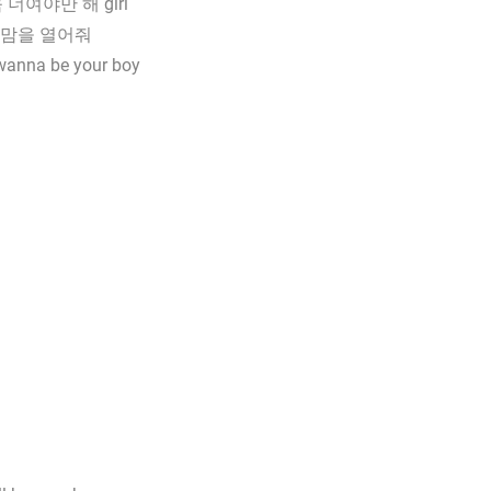
 너여야만 해 girl
맘을 열어줘
 wanna be your boy