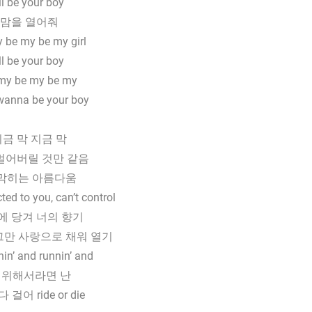
’ll be your boy
맘을 열어줘
 be my be my girl
’ll be your boy
my be my be my
 wanna be your boy
금 막 지금 막
멀어버릴 것만 같음
 막히는 아름다움
ted to you, can’t control
에 당겨 너의 향기
그만 사랑으로 채워 열기
nin’ and runnin’ and
 위해서라면 난
 걸어 ride or die