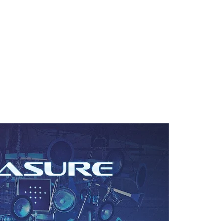
 Blake Mitchell, a la noticia de su muerte
 para lo nuevo de GQ [2026]
ular a su novio