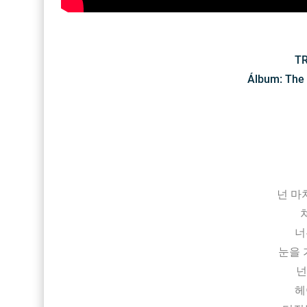
TR
Álbum: The 
넌 마치 
너
눈을 
넌
헤