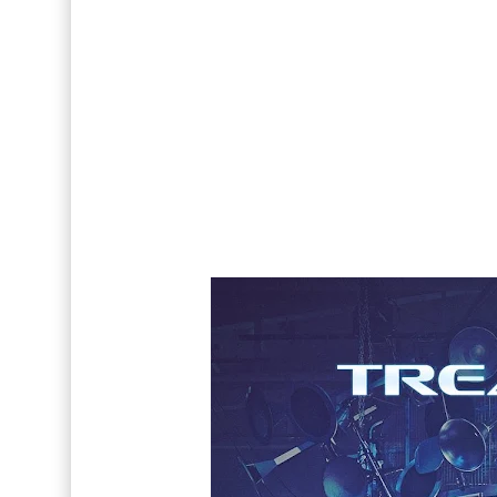
Así fue la reacción de Leo Grand, el ex novio de
FOTOS: Tom Holland deslumbra como Telémaco
Drake Von, arrestado en Las Vegas por estrang