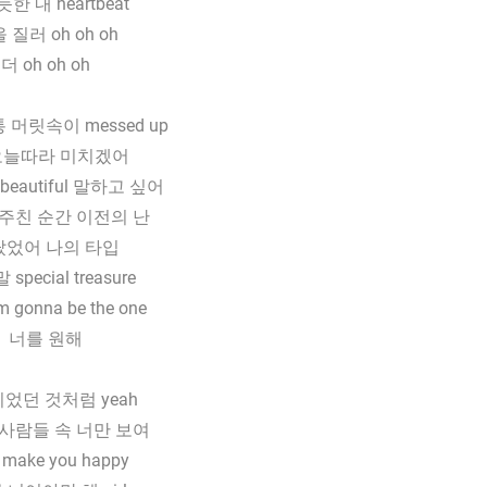
한 내 heartbeat
 질러 oh oh oh
더 oh oh oh
통 머릿속이 messed up
 오늘따라 미치겠어
o beautiful 말하고 싶어
주친 순간 이전의 난
랐었어 나의 타입
special treasure
’m gonna be the one
너를 원해
었던 것처럼 yeah
사람들 속 너만 보여
n make you happy