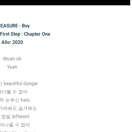
EASURE - Boy
First Step : Chapter One
Año: 2020
Woah oh
Yeah
beautiful danger
쳐다볼 수 없어
무 눈부신 halo
가려봐도 숨겨봐도
 정말 different
어나올 수 없어