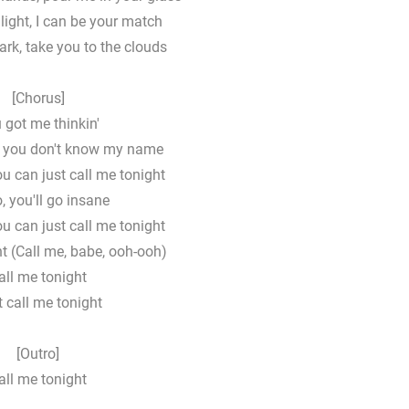
 light, I can be your match
dark, take you to the clouds
[Chorus]
 got me thinkin'
 if you don't know my name
u can just call me tonight
go, you'll go insane
u can just call me tonight
t (Call me, babe, ooh-ooh)
all me tonight
 call me tonight
[Outro]
all me tonight