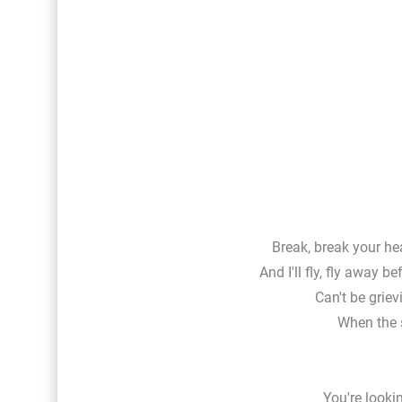
Break, break your hea
And I'll fly, fly away b
Can't be griev
When the s
You're looki