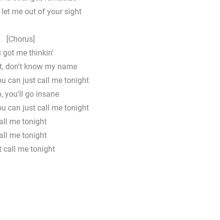
, let me out of your sight
[Chorus]
 got me thinkin'
't, don't know my name
u can just call me tonight
go, you'll go insane
u can just call me tonight
all me tonight
all me tonight
 call me tonight