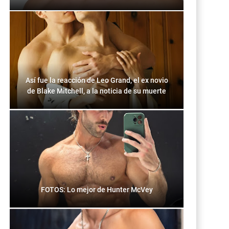
Así fue la reacción de Leo Grand, el ex novio
de Blake Mitchell, a la noticia de su muerte
FOTOS: Lo mejor de Hunter McVey