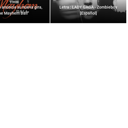
 anuncia su nueva gira,
Letra : LADY GAGA - Zombieboy
he Mayhem Ball"
[Español]