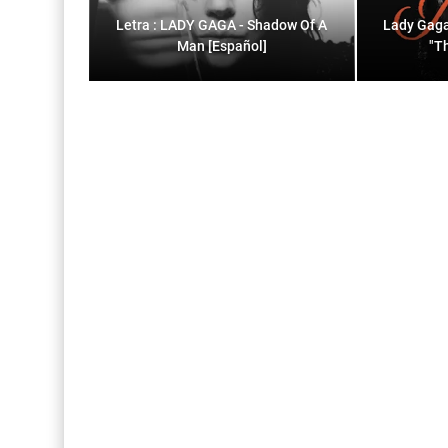
Letra : LADY GAGA - Shadow Of A
Lady Gaga
Man [Español]
"T