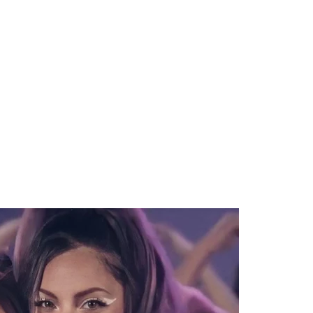
 Blake Mitchell, a la noticia de su muerte
AC Cosmetics [2025]
 para lo nuevo de GQ [2026]