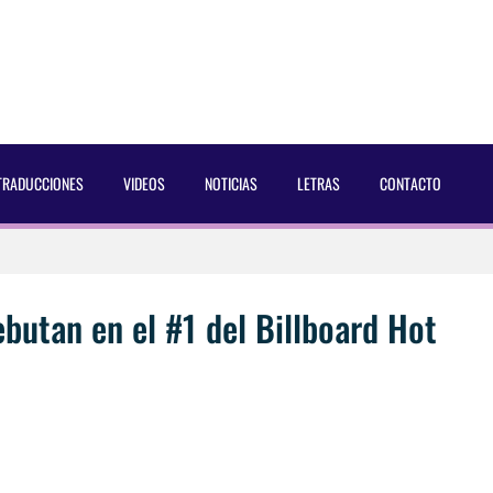
TRADUCCIONES
VIDEOS
NOTICIAS
LETRAS
CONTACTO
 Dust Magazine [2025]
ncés Bach Buquen
butan en el #1 del Billboard Hot
aducida]
eo2 [2025]
 por Soria a Mister R&B España 2026