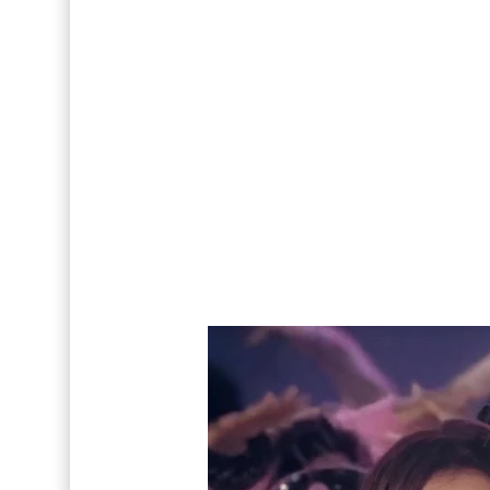
Así fue la reacción de Leo Grand, el ex novio de
FOTOS: Bach Buquen posa para lo nuevo de M
FOTOS: Tom Holland deslumbra como Telémaco