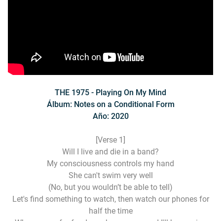
THE 1975 - Playing On My Mind
Álbum: Notes on a Conditional Form
Año: 2020
[Verse 1]
Will I live and die in a band?
My consciousness controls my hand
She can't swim very well
(No, but you wouldn’t be able to tell)
Let's find something to watch, then watch our phones for
half the time