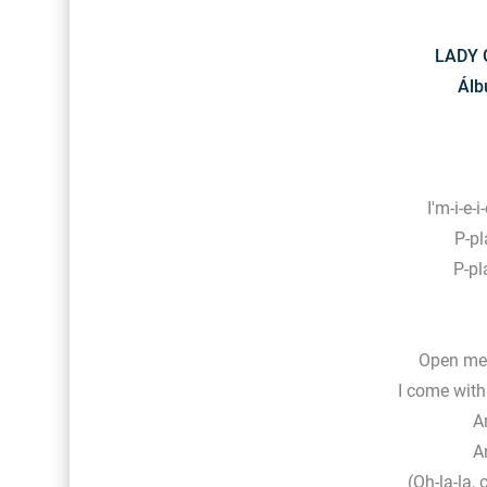
LADY G
Álb
I'm-i-e-i
P-pl
P-pl
Open me 
I come wit
A
A
(Oh-la-la, 