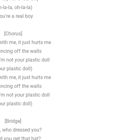
-la-la, oh-la-la)
you're a real boy
[Chorus]
with me, it just hurts me
ncing off the walls
'm not your plastic doll
ur plastic doll)
with me, it just hurts me
ncing off the walls
'm not your plastic doll
ur plastic doll)
[Bridge]
e, who dressed you?
d you get that hat?