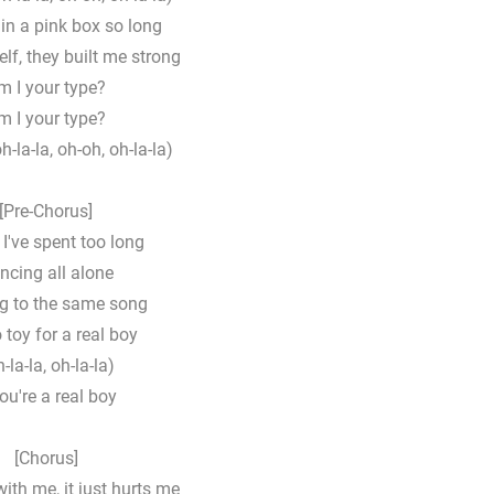
d in a pink box so long
elf, they built me strong
m I your type?
m I your type?
oh-la-la, oh-oh, oh-la-la)
[Pre-Chorus]
 I've spent too long
ncing all alone
g to the same song
 toy for a real boy
-la-la, oh-la-la)
you're a real boy
[Chorus]
with me, it just hurts me