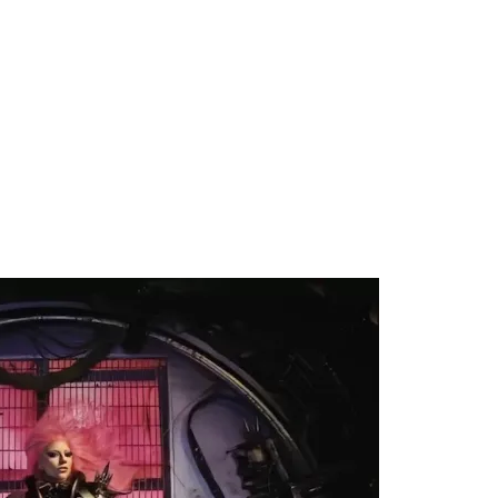
 Blake Mitchell, a la noticia de su muerte
ular a su novio