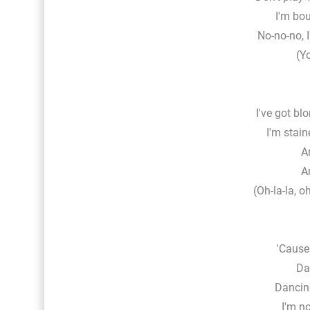
I'm bou
No-no-no, I
(Yo
I've got bl
I'm stain
A
A
(Oh-la-la, o
'Cause
Da
Dancin
I'm no