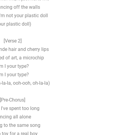
ncing off the walls
'm not your plastic doll
ur plastic doll)
[Verse 2]
onde hair and cherry lips
ed of art, a microchip
m I your type?
m I your type?
h-la-la, ooh-ooh, oh-la-la)
[Pre-Chorus]
 I've spent too long
ncing all alone
g to the same song
 toy for a real boy