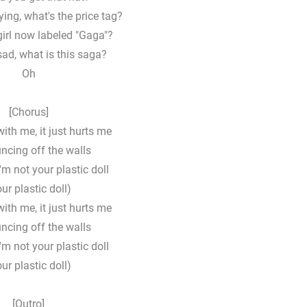
ying, what's the price tag?
girl now labeled "Gaga"?
ad, what is this saga?
Oh
[Chorus]
with me, it just hurts me
ncing off the walls
'm not your plastic doll
ur plastic doll)
with me, it just hurts me
ncing off the walls
'm not your plastic doll
ur plastic doll)
[Outro]