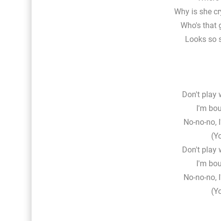
Why is she cr
Who's that 
Looks so s
Don't play 
I'm bou
No-no-no, I
(Yo
Don't play 
I'm bou
No-no-no, I
(Yo