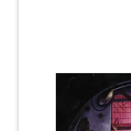
Así fue la reacción de Leo Grand, el ex novio de
Drake Von, arrestado en Las Vegas por estrang