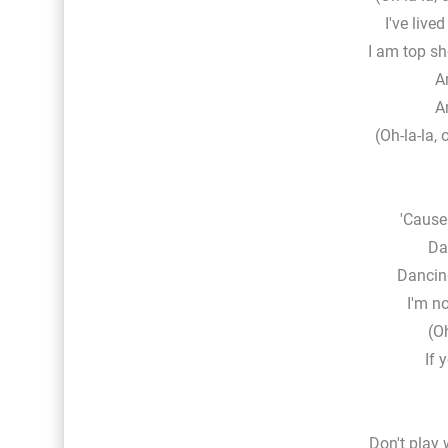
I've live
I am top sh
A
A
(Oh-la-la, 
'Cause
Da
Dancin
I'm no
(Oh
If 
Don't play 