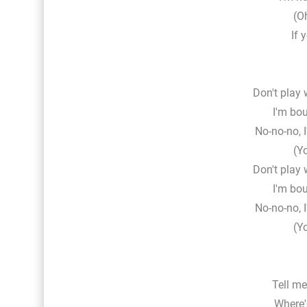
(Oh
If 
Don't play 
I'm bou
No-no-no, I
(Yo
Don't play 
I'm bou
No-no-no, I
(Yo
Tell m
Where'