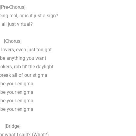
[Pre-Chorus]
ng real, or is it just a sign?
t all just virtual?
[Chorus]
lovers, even just tonight
be anything you want
kers, rob til' the daylight
reak all of our stigma
ll be your enigma
ll be your enigma
ll be your enigma
ll be your enigma
[Bridge]
ar what I said? (What?)