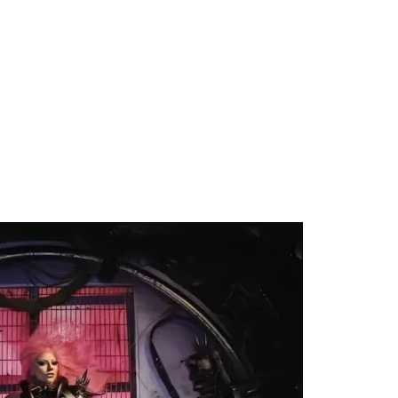
 para lo nuevo de GQ [2026]
ular a su novio