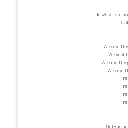
Is what I am seei
Is i
We could be 
We could 
We could be jo
We could b
I-I'
I-I'
I-I'
I-I'
Did you he