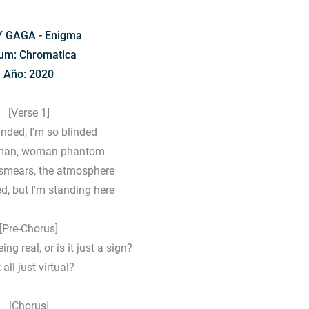
 GAGA - Enigma
um: Chromatica
Año: 2020
[Verse 1]
nded, I'm so blinded
man, woman phantom
t smears, the atmosphere
ed, but I'm standing here
[Pre-Chorus]
ng real, or is it just a sign?
t all just virtual?
[Chorus]