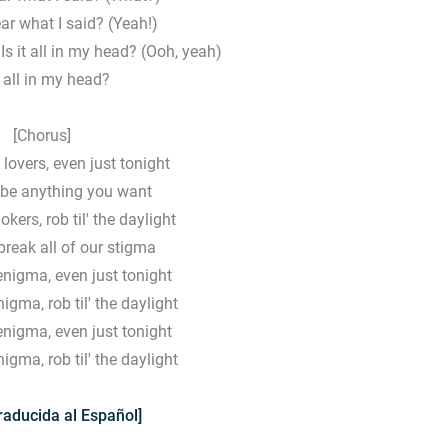
ar what I said? (Yeah!)
 Is it all in my head? (Ooh, yeah)
t all in my head?
[Chorus]
lovers, even just tonight
be anything you want
kers, rob til' the daylight
reak all of our stigma
r enigma, even just tonight
enigma, rob til' the daylight
r enigma, even just tonight
enigma, rob til' the daylight
raducida al Español]