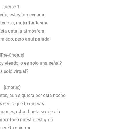
[Verse 1]
erta, estoy tan cegada
erioso, mujer fantasma
leta unta la atmósfera
 miedo, pero aquí parada
[Pre-Chorus]
oy viendo, o es solo una señal?
s solo virtual?
[Chorus]
es, aun siquiera por esta noche
 ser lo que tú quieras
sones, robar hasta ser de día
per todo nuestro estigma
 seré tu enigma