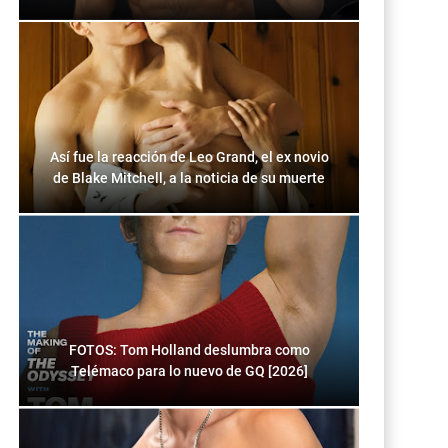
Así fue la reacción de Leo Grand, el ex novio
de Blake Mitchell, a la noticia de su muerte
FOTOS: Tom Holland deslumbra como
Telémaco para lo nuevo de GQ [2026]