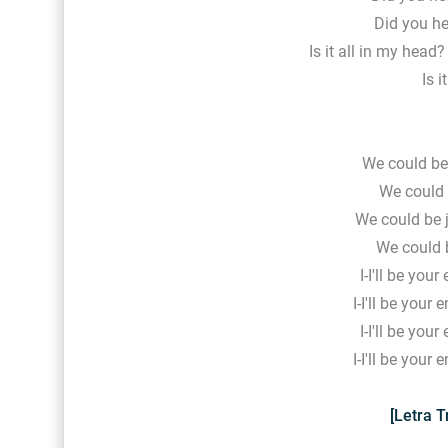
Did you he
Is it all in my head?
Is i
We could be 
We could 
We could be jo
We could b
I-I'll be you
I-I'll be your 
I-I'll be you
I-I'll be your 
[Letra T