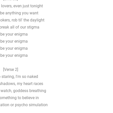
lovers, even just tonight
be anything you want
kers, rob til' the daylight
reak all of our stigma
ll be your enigma
ll be your enigma
ll be your enigma
ll be your enigma
[Verse 2]
p staring, I'm so naked
shadows, my heart races
 watch, goddess breathing
omething to believe in
utation or psycho simulation