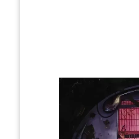
FOTOS: Tom Holland deslumbra como Telémaco
Drake Von, arrestado en Las Vegas por estrang