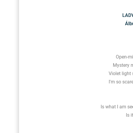
LADY
Álb
Open-mi
Mystery 
Violet ligh
I'm so scar
Is what I am seei
Is i