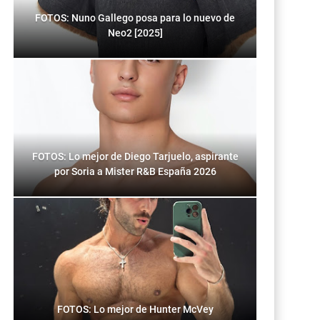
FOTOS: Nuno Gallego posa para lo nuevo de
Neo2 [2025]
FOTOS: Lo mejor de Diego Tarjuelo, aspirante
por Soria a Mister R&B España 2026
FOTOS: Lo mejor de Hunter McVey