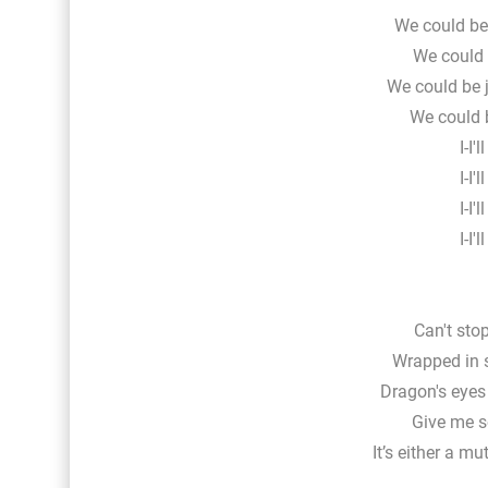
We could be 
We could 
We could be jo
We could b
I-I'
I-I'
I-I'
I-I'
Can't sto
Wrapped in 
Dragon's eyes
Give me s
It’s either a m