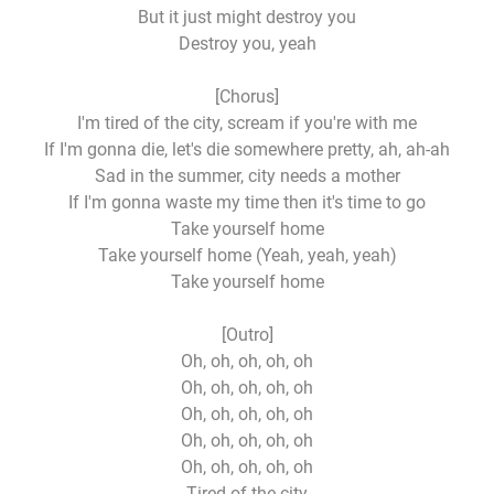
But it just might destroy you
Destroy you, yeah
[Chorus]
I'm tired of the city, scream if you're with me
If I'm gonna die, let's die somewhere pretty, ah, ah-ah
Sad in the summer, city needs a mother
If I'm gonna waste my time then it's time to go
Take yourself home
Take yourself home (Yeah, yeah, yeah)
Take yourself home
[Outro]
Oh, oh, oh, oh, oh
Oh, oh, oh, oh, oh
Oh, oh, oh, oh, oh
Oh, oh, oh, oh, oh
Oh, oh, oh, oh, oh
Tired of the city