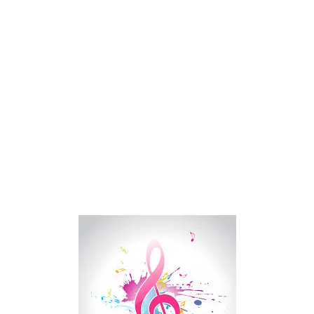
Drake Von, arrestado en Las Vegas por estrangular a su novio