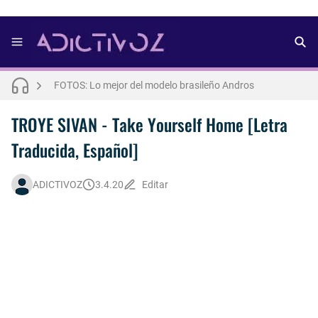
FOTOS: Bach Buquen se luce para lo nuevo de Dust Magazine [2025]
FOTOS: Lo mejor del modelo brasileño Andros
FOTOS: Todo sobre el influencer y modelo francés Bach Buquen
TROYE SIVAN - Take Yourself Home [Letra
Traducida, Español]
THE WEEKND - Nothing Without You [Letra Trtaducida]
FOTOS: Nuno Gallego posa para lo nuevo de Neo2 [2025]
ADICTIVOZ
3.4.20
Editar
FOTOS: Bach Buquen posa para lo nuevo de MAC Cosmetics [2025]
FOTOS: Lo mejor de Diego Tarjuelo, aspirante por Soria a Mister R&B España 2026
Así fue la reacción de Leo Grand, el ex novio de Blake Mitchell, a la noticia de su muerte
FOTOS: Lo mejor de Hunter McVey