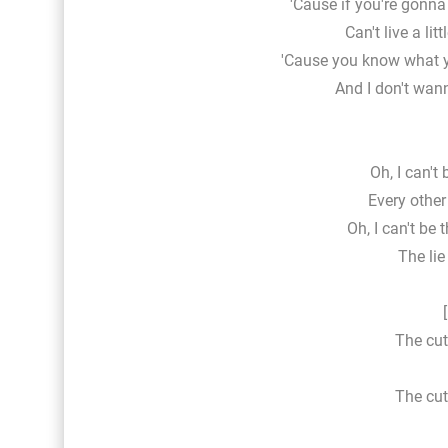
'Cause if you're gonna l
Can't live a lit
'Cause you know what y
And I don't wan
Oh, I can't
Every othe
Oh, I can't be 
The lie
The cut
The cut