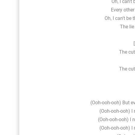
Oh, I can't
Every othe
Oh, I can't be 
The lie
The cut
The cut
(Ooh-ooh-ooh) But ev
(Ooh-ooh-ooh) I n
(Ooh-ooh-ooh) I 
(Ooh-ooh-ooh) I