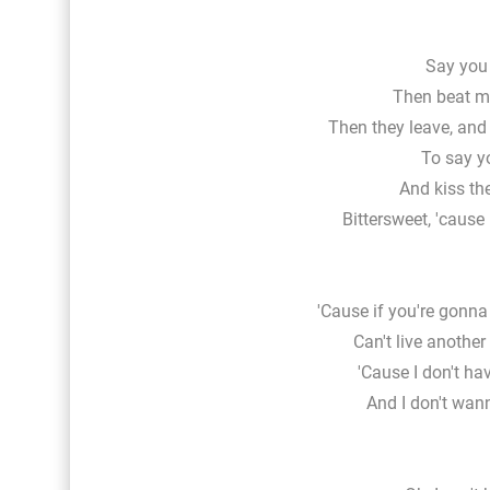
Say you
Then beat my
Then they leave, and
To say y
And kiss the
Bittersweet, 'cause
'Cause if you're gonna l
Can't live anothe
'Cause I don't ha
And I don't wan