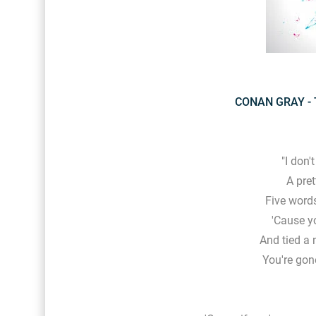
CONAN GRAY - T
"I don'
A pret
Five words
'Cause y
And tied a
You're gon