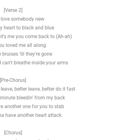
[Verse 2]
 love somebody new
 heart to black and blue
 it's me you come back to (Ah-ah)
ou loved me all along
 bruises 'til they're gone
 I can't breathe inside your arms
[Pre-Chorus]
eave, better leave, better do it fast
r minute bleedin' from my back
ve another one for you to stab
na have another heart attack
[Chorus]