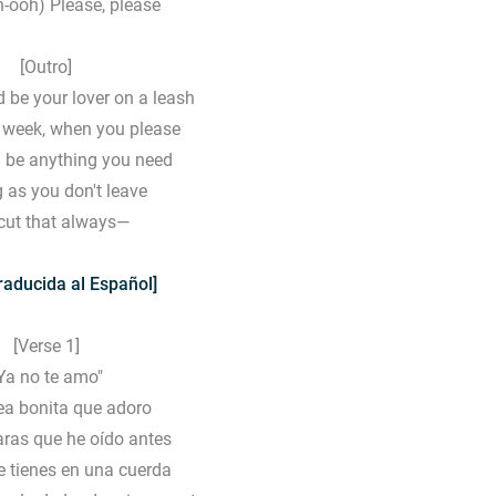
-ooh) Please, please
[Outro]
d be your lover on a leash
r week, when you please
d be anything you need
 as you don't leave
cut that always—
raducida al Español]
[Verse 1]
Ya no te amo"
ea bonita que adoro
aras que he oído antes
 tienes en una cuerda