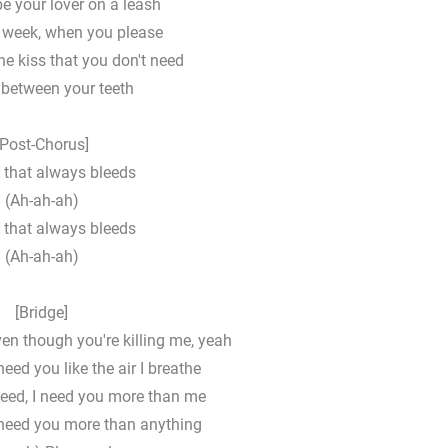
 be your lover on a leash
r week, when you please
the kiss that you don't need
 between your teeth
[Post-Chorus]
 that always bleeds
(Ah-ah-ah)
 that always bleeds
(Ah-ah-ah)
[Bridge]
en though you're killing me, yeah
eed you like the air I breathe
need, I need you more than me
 need you more than anything