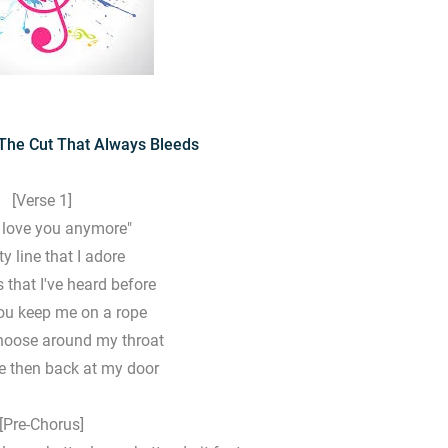
he Cut That Always Bleeds
[Verse 1]
t love you anymore"
ty line that I adore
 that I've heard before
ou keep me on a rope
 noose around my throat
e then back at my door
[Pre-Chorus]