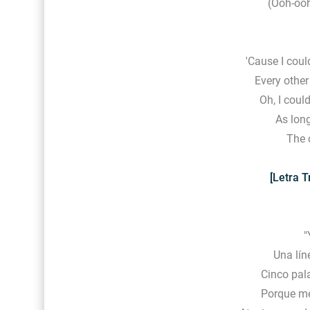
(Ooh-ooh
'Cause I coul
Every othe
Oh, I coul
As long
The 
[Letra T
"
Una lín
Cinco pal
Porque me