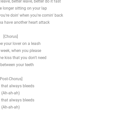
eave, better leave, better do it fast
tle longer sitting on your lap
ou're doin' when you're comin' back
na have another heart attack
[Chorus]
 be your lover on a leash
r week, when you please
the kiss that you don't need
 between your teeth
[Post-Chorus]
 that always bleeds
(Ah-ah-ah)
 that always bleeds
(Ah-ah-ah)