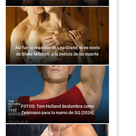
Así fue la reacción de Leo Grand, el ex novio
de Blake Mitchell, a la noticia de su muerte
FOTOS: Tom Holland deslumbra como
Telémaco para lo nuevo de GQ [2026]