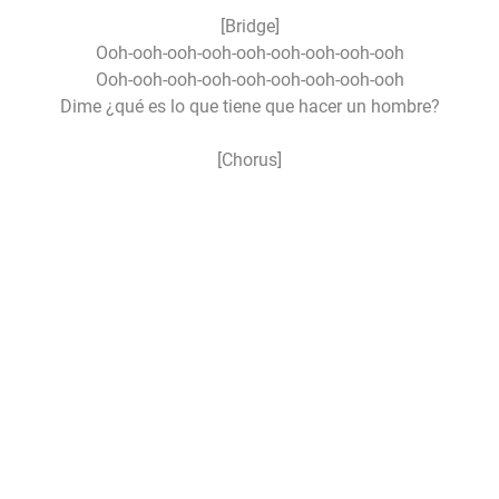
[Bridge]
Ooh-ooh-ooh-ooh-ooh-ooh-ooh-ooh-ooh
Ooh-ooh-ooh-ooh-ooh-ooh-ooh-ooh-ooh
Dime ¿qué es lo que tiene que hacer un hombre?
[Chorus]