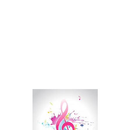
Drake Von, arrestado en Las Vegas por estrangular a su novio