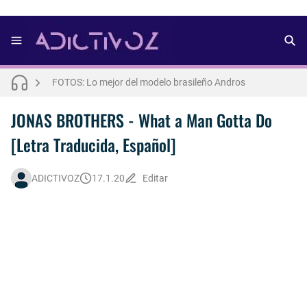
FOTOS: Bach Buquen se luce para lo nuevo de Dust Magazine [2025]
FOTOS: Lo mejor del modelo brasileño Andros
FOTOS: Todo sobre el influencer y modelo francés Bach Buquen
JONAS BROTHERS - What a Man Gotta Do
[Letra Traducida, Español]
THE WEEKND - Nothing Without You [Letra Trtaducida]
FOTOS: Nuno Gallego posa para lo nuevo de Neo2 [2025]
ADICTIVOZ
17.1.20
Editar
FOTOS: Lo mejor de Hunter McVey
FOTOS: Lo mejor de Diego Tarjuelo, aspirante por Soria a Mister R&B España 2026
Así fue la reacción de Leo Grand, el ex novio de Blake Mitchell, a la noticia de su muerte
FOTOS: Tom Holland deslumbra como Telémaco para lo nuevo de GQ [2026]