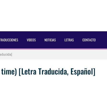
 Dust Magazine [2025]
TRADUCCIONES
VIDEOS
NOTICIAS
LETRAS
CONTACTO
ncés Bach Buquen
aducida]
eo2 [2025]
g time) [Letra Traducida, Español]
 por Soria a Mister R&B España 2026
 Blake Mitchell, a la noticia de su muerte
 para lo nuevo de GQ [2026]