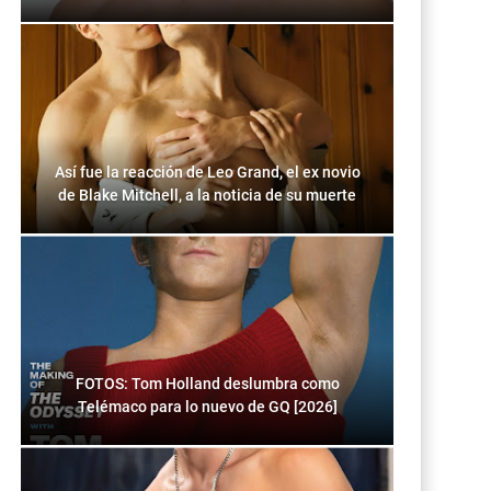
Así fue la reacción de Leo Grand, el ex novio
de Blake Mitchell, a la noticia de su muerte
FOTOS: Tom Holland deslumbra como
Telémaco para lo nuevo de GQ [2026]