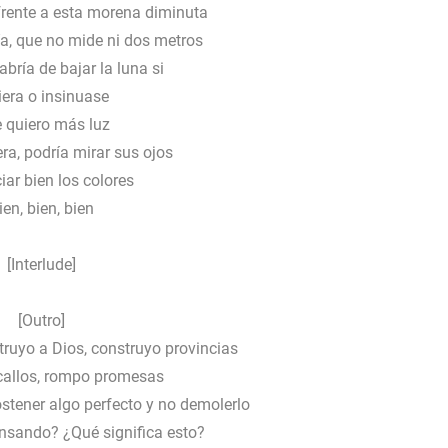
frente a esta morena diminuta
a, que no mide ni dos metros
bría de bajar la luna si
iera o insinuase
 quiero más luz
a, podría mirar sus ojos
iar bien los colores
ien, bien, bien
[Interlude]
[Outro]
ruyo a Dios, construyo provincias
callos, rompo promesas
stener algo perfecto y no demolerlo
nsando? ¿Qué significa esto?