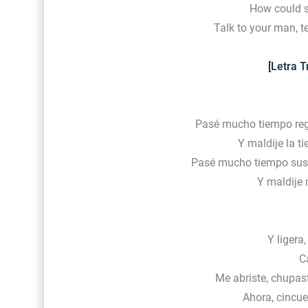
How could 
Talk to your man, t
[Letra T
Pasé mucho tiempo reg
Y maldije la ti
Pasé mucho tiempo sus
Y maldije 
Y ligera,
C
Me abriste, chupast
Ahora, cincue