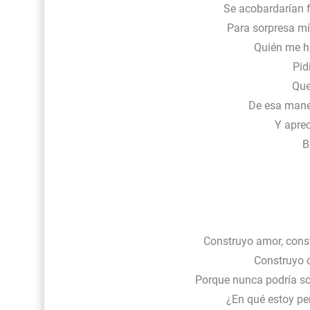
Se acobardarían 
Para sorpresa mí
Quién me ha
Pid
Que
De esa maner
Y aprec
B
Construyo amor, const
Construyo 
Porque nunca podría so
¿En qué estoy pe