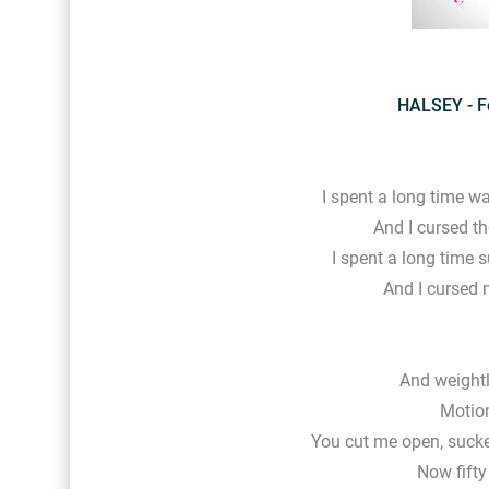
HALSEY - For
I spent a long time wa
And I cursed t
I spent a long time 
And I cursed
And weightl
Motion
You cut me open, suck
Now fift