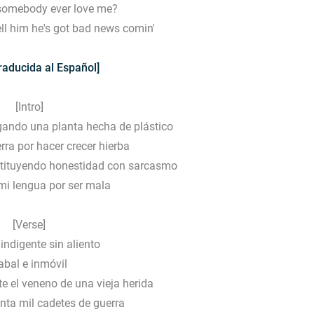
somebody ever love me?
ell him he's got bad news comin'
raducida al Español]
[Intro]
ando una planta hecha de plástico
erra por hacer crecer hierba
tituyendo honestidad con sarcasmo
mi lengua por ser mala
[Verse]
 indigente sin aliento
abal e inmóvil
e el veneno de una vieja herida
nta mil cadetes de guerra