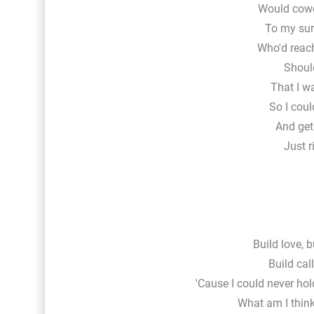
Would cower
To my surp
Who'd reach
Should
That I w
So I coul
And get 
Just ri
Build love, 
Build cal
'Cause I could never hol
What am I thin