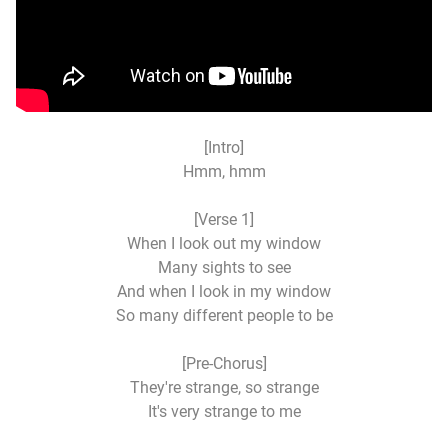
[Intro]
Hmm, hmm
[Verse 1]
When I look out my window
Many sights to see
And when I look in my window
So many different people to be
[Pre-Chorus]
They're strange, so strange
It's very strange to me