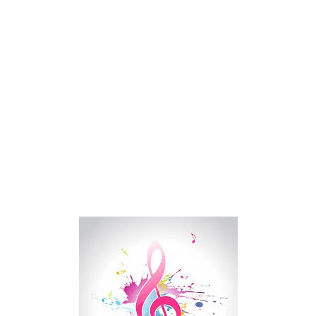
Drake Von, arrestado en Las Vegas por estrangular a su novio