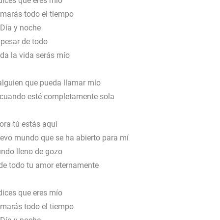
dices que eres mío
marás todo el tiempo
Día y noche
 pesar de todo
da la vida serás mío
 alguien que pueda llamar mío
 cuando esté completamente sola
ora tú estás aquí
uevo mundo que se ha abierto para mí
ndo lleno de gozo
de todo tu amor eternamente
dices que eres mío
marás todo el tiempo