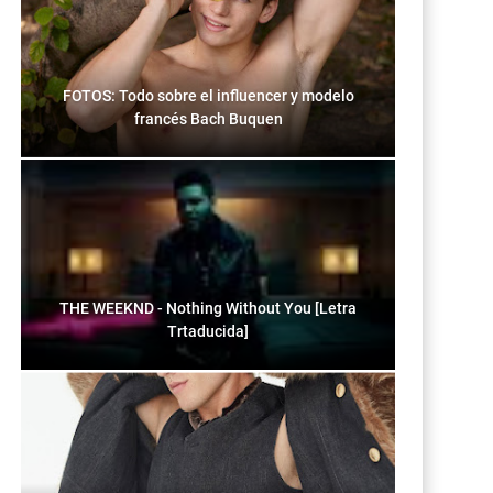
FOTOS: Todo sobre el influencer y modelo
francés Bach Buquen
THE WEEKND - Nothing Without You [Letra
Trtaducida]