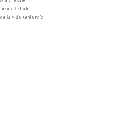
Día y noche
 pesar de todo
da la vida serás mío