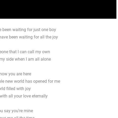
ve been waiting for just one boy
 have been waiting for all the joy
one that I can call my own
my side when I am all alone
now you are here
ole new world has opened for me
ld filled with joy
with all your love eternally
ou say you're mine