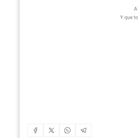
A
Y que to