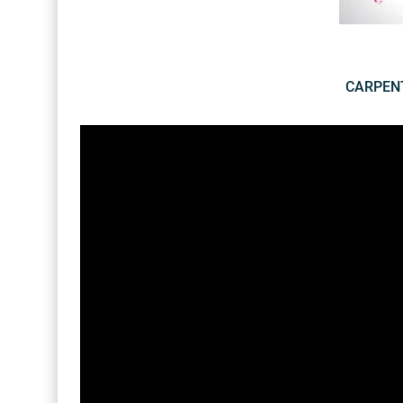
CARPENTE