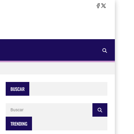
BUSCAR
TRENDING