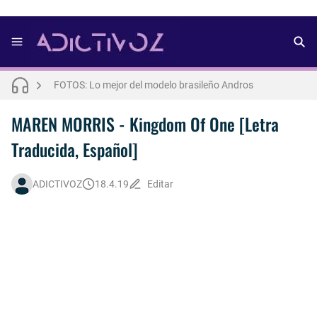
FOTOS: Bach Buquen se luce para lo nuevo de Dust Magazine [2025]
FOTOS: Lo mejor del modelo brasileño Andros
FOTOS: Todo sobre el influencer y modelo francés Bach Buquen
MAREN MORRIS - Kingdom Of One [Letra
Traducida, Español]
THE WEEKND - Nothing Without You [Letra Trtaducida]
FOTOS: Nuno Gallego posa para lo nuevo de Neo2 [2025]
ADICTIVOZ
18.4.19
Editar
FOTOS: Lo mejor de Diego Tarjuelo, aspirante por Soria a Mister R&B España 2026
FOTOS: Lo mejor de Hunter McVey
Así fue la reacción de Leo Grand, el ex novio de Blake Mitchell, a la noticia de su muerte
FOTOS: Bach Buquen posa para lo nuevo de MAC Cosmetics [2025]