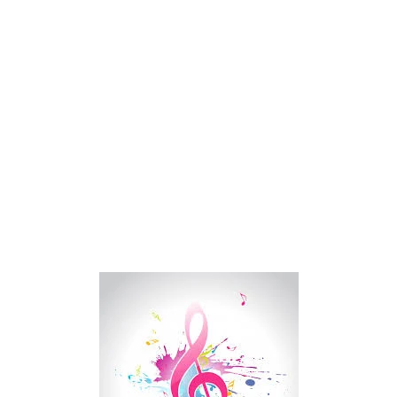
FOTOS: Tom Holland deslumbra como Telémaco para lo nuevo de GQ [2026]