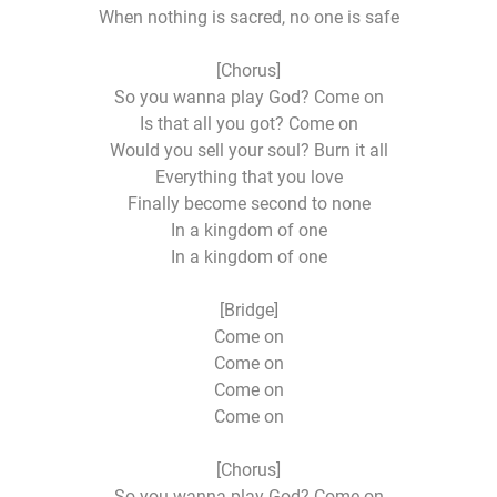
When nothing is sacred, no one is safe
[Chorus]
So you wanna play God? Come on
Is that all you got? Come on
Would you sell your soul? Burn it all
Everything that you love
Finally become second to none
In a kingdom of one
In a kingdom of one
[Bridge]
Come on
Come on
Come on
Come on
[Chorus]
So you wanna play God? Come on