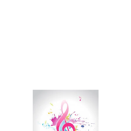
Drake Von, arrestado en Las Vegas por estrangular a su novio