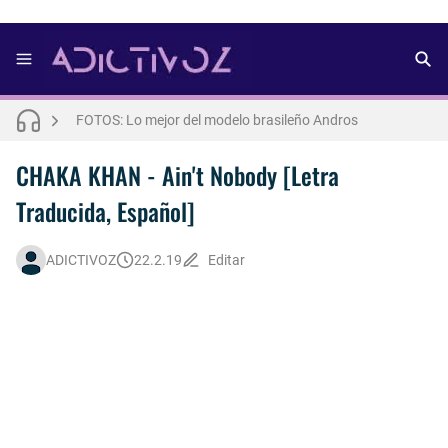
FOTOS: Bach Buquen se luce para lo nuevo de Dust Magazine [2025]
FOTOS: Lo mejor del modelo brasileño Andros
FOTOS: Todo sobre el influencer y modelo francés Bach Buquen
CHAKA KHAN - Ain't Nobody [Letra
Traducida, Español]
THE WEEKND - Nothing Without You [Letra Trtaducida]
FOTOS: Nuno Gallego posa para lo nuevo de Neo2 [2025]
ADICTIVOZ
22.2.19
Editar
FOTOS: Lo mejor de Hunter McVey
FOTOS: Lo mejor de Diego Tarjuelo, aspirante por Soria a Mister R&B España 2026
Así fue la reacción de Leo Grand, el ex novio de Blake Mitchell, a la noticia de su muerte
FOTOS: Tom Holland deslumbra como Telémaco para lo nuevo de GQ [2026]