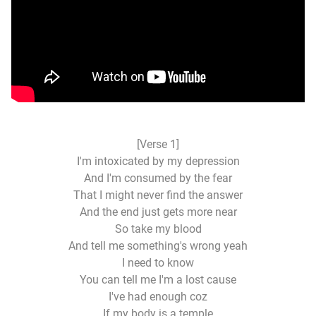
[Verse 1]
I'm intoxicated by my depression
And I'm consumed by the fear
That I might never find the answer
And the end just gets more near
So take my blood
And tell me something's wrong yeah
I need to know
You can tell me I'm a lost cause
I've had enough coz
If my body is a temple