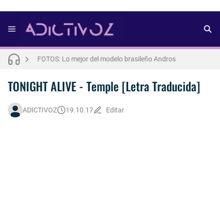
FOTOS: Bach Buquen se luce para lo nuevo de Dust Magazine [2025]
FOTOS: Lo mejor del modelo brasileño Andros
FOTOS: Todo sobre el influencer y modelo francés Bach Buquen
TONIGHT ALIVE - Temple [Letra Traducida]
THE WEEKND - Nothing Without You [Letra Trtaducida]
ADICTIVOZ
19.10.17
Editar
FOTOS: Nuno Gallego posa para lo nuevo de Neo2 [2025]
FOTOS: Lo mejor de Diego Tarjuelo, aspirante por Soria a Mister R&B España 2026
FOTOS: Lo mejor de Hunter McVey
Así fue la reacción de Leo Grand, el ex novio de Blake Mitchell, a la noticia de su muerte
FOTOS: Tom Holland deslumbra como Telémaco para lo nuevo de GQ [2026]