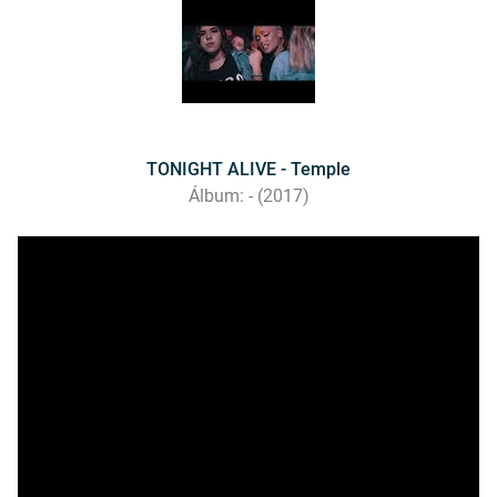
TONIGHT ALIVE - Temple
Álbum: - (2017)