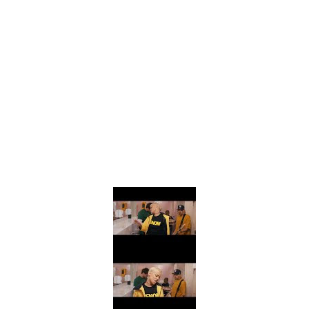
Drake Von, arrestado en Las Vegas por estrangular a su novio